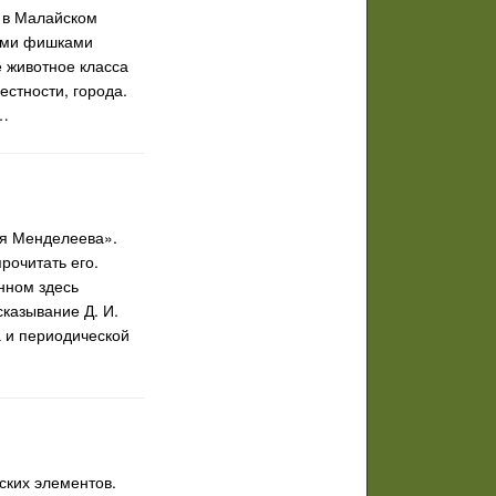
в в Малайском
быми фишками
 животное класса
стности, города.
и…
ая Менделеева».
рочитать его.
нном здесь
казывание Д. И.
а и периодической
ских элементов.