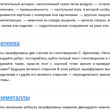
летательный аппарат, наполняемый газом легче воздуха. — остро
хипелаге. — промышленность. — настольная игра, в которой осо
крываются карточки с номерами или картинками. — крупное хищное
екопитающих. — животное из отряда грызунов. — жители страны, ме
я пряжа или изделие. — гидротехническое сооружение на реке ил
делеева
есь зашифрованы две строчки из стихотворения С. Щипачева «Чит
гадайте ребус; постарайтесь найти полный текст стихотворения и п
думайте также, прав ли поэт с научной точки зрения в приведе
рывке? Будущее великого открытия В этом ребусе зашифровано выс
нделеева о судьбе его великого открытия — периодического закон
стемы…
 неметаллы
этих маленьких ребусах зашифрованы названия двенадцати химиче