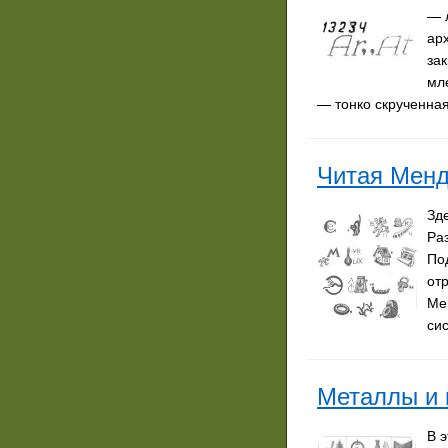
— 
ар
за
мл
— тонко скрученна
Читая Мен
Зд
Раз
По
от
Ме
си
Металлы и
В 