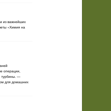
м из важнейших
тветы «Химия на
раней
е операции,
, турбины. —
орм для домашних