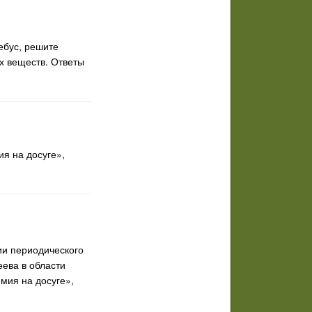
ебус, решите
х веществ. Ответы
ия на досуге»,
ии периодического
еева в области
мия на досуге»,