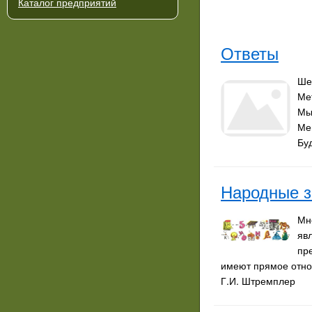
Каталог предприятий
Ответы
Шес
Мет
Мыш
Ме
Бу
Народные з
Мн
яв
пр
имеют прямое отно
Г.И. Штремплер