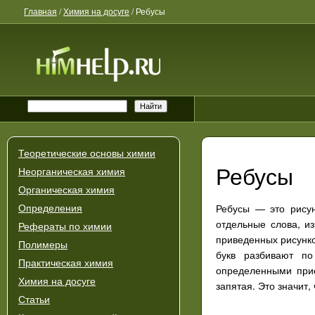
Главная
/
Химия на досуге
/
Ребусы
Теоретические основы химии
Ребусы
Неорганическая химия
Органическая химия
Ребусы — это рисун
Определения
отдельные слова, и
Рефераты по химии
приведенных рисунко
Полимеры
букв разбивают по
Практическая химия
определенными прие
Химия на досуге
запятая. Это значит
Статьи