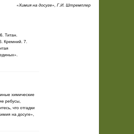
«Химия на досуге», Г.И. Штремплер
6. Титан.
6. Кремний. 7.
Читая
 единых».
 иные химические
ие ребусы,
тесь, что отгадки
имия на досуге»,