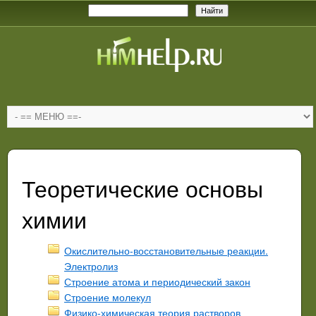
Теоретические основы
химии
Окислительно-восстановительные реакции.
Электролиз
Строение атома и периодический закон
Строение молекул
Физико-химическая теория растворов