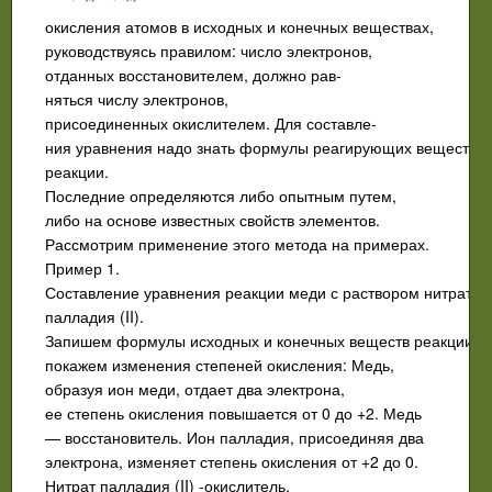
окисления атомов в исходных и конечных веществах,
руководствуясь правилом: число электронов,
отданных восстановителем, должно рав­
няться числу электронов,
присоединенных окислителем. Для составле­
ния уравнения надо знать формулы реагирующих веществ и
реакции.
Последние определяются либо опытным путем,
либо на осно­ве известных свойств элементов.
Рассмотрим применение этого метода на примерах.
Пример 1.
Составление уравнения реакции меди с раствором нитрата
палладия (II).
Запишем формулы исходных и конечных веществ реакции и
покажем изменения степеней окисления: Медь,
образуя ион меди, отдает два электрона,
ее степень окисления повы­шается от 0 до +2. Медь
— восстановитель. Ион палладия, присоединяя два
электрона, изменяет степень окисления от +2 до 0.
Нитрат палладия (II) -окислитель.