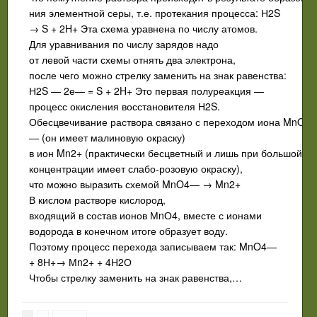
ния элементной серы, т.е. протекания процесса: Н2S
→ S + 2H+ Эта схема уравнена по числу атомов.
Для уравнивания по числу зарядов надо
от левой части схемы отнять два электрона,
после чего можно стрелку заменить на знак равенства:
Н2S — 2е— = S + 2H+ Это первая полуреакция —
процесс окисления восстановителя Н2S.
Обесцвечивание раствора связано с переходом иона MnO4
— (он имеет малиновую окраску)
в ион Mn2+ (практически бесцветный и лишь при большой
концентрации имеет слабо-розовую окраску),
что можно выразить схемой MnO4— → Mn2+
В кислом растворе кислород,
входящий в состав ионов МnО4, вместе с ионами
водорода в конечном итоге образует воду.
Поэтому процесс перехода записыва­ем так: MnO4—
+ 8Н+→ Мn2+ + 4Н2О
Чтобы стрелку заменить на знак равенства,…