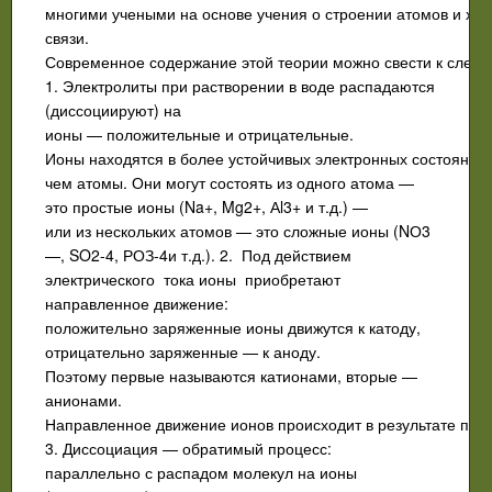
многими учеными на основе учения о строении атомов и хи
связи.
Современное содержание этой теории можно свести к след
1. Электролиты при растворении в воде распадаются
(диссоциируют) на
ионы — положительные и отрицательные.
Ионы находятся в более устойчивых электронных состояниях
чем атомы. Они могут состоять из одного атома —
это простые ионы (Na+, Mg2+, Аl3+ и т.д.) —
или из нескольких атомов — это сложные ионы (NО3
—, SO2-4, РОЗ-4и т.д.). 2. Под действием
электрического тока ионы приобретают
направленное движение:
положительно заряженные ионы движутся к катоду,
отрицатель­но заряженные — к аноду.
Поэтому первые называются катионами, вторые —
анионами.
Направленное движение ионов происходит в результате пр
3. Диссоциация — обратимый процесс:
параллельно с распадом молекул на ионы