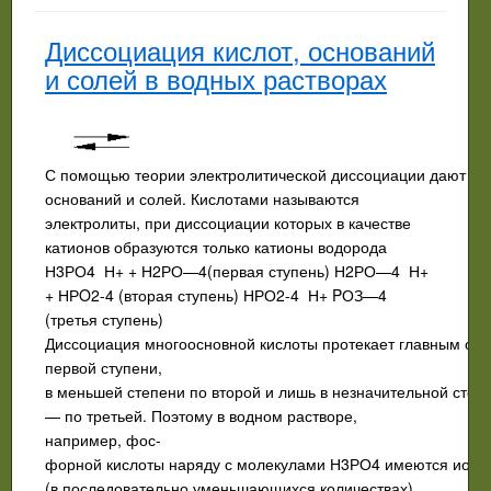
Диссоциация кислот, оснований
и солей в водных растворах
С помощью теории электролитической диссоциации дают опр
оснований и солей. Кислотами называются
электролиты, при диссоциации которых в качестве
катионов образуются только катионы водорода
Н3РО4 Н+ + Н2РО—4(первая ступень) Н2РО—4 Н+
+ НРO2-4 (вторая ступень) НРО2-4 Н+ PОЗ—4
(третья ступень)
Диссоциация многоосновной кислоты протекает главным об
первой ступени,
в меньшей степени по второй и лишь в незначительной степ
— по третьей. Поэтому в водном растворе,
например, фос­
форной кислоты наряду с молекулами Н3РО4 имеются ионы
(в последовательно уменьшающихся количествах)