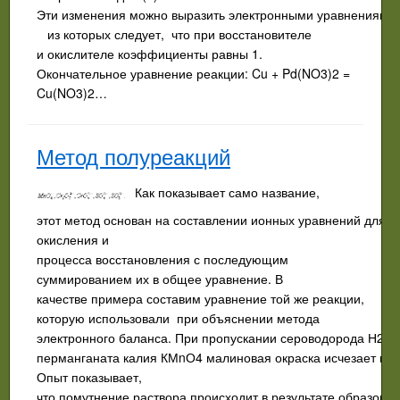
Эти изменения можно выразить электронными уравнениями
из которых следует, что при восстановителе
и окислителе коэффициенты равны 1.
Окончательное уравнение реакции: Cu + Pd(NO3)2 =
Cu(NO3)2…
Метод полуреакций
Как показывает само название,
этот метод основан на составлении ионных уравнений для п
окисления и
процесса восстановления с последующим
суммированием их в общее уравнение. В
качестве примера составим уравнение той же реакции,
которую использовали при объяснении метода
электронного баланса. При пропускании сероводорода Н2S 
перманганата калия КМnО4 малиновая окраска исчезает и р
Опыт показывает,
что помутнение раствора происходит в результате образова­