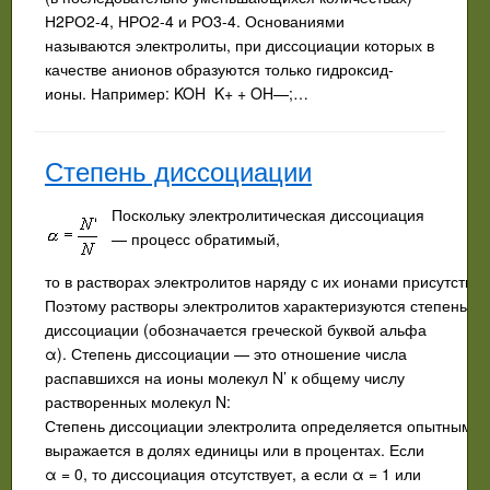
Н2РО2-4, НРО2-4 и РО3-4. Основаниями
называются электролиты, при диссоциации которых в
качестве анионов образуются только гидроксид-
ионы. Например: KOH K+ + OH—;…
Степень диссоциации
Поскольку электролитическая диссоциация
— процесс обратимый,
то в растворах электролитов наряду с их ионами присутству
Поэтому растворы электролитов характеризуются степенью
диссоциации (обозначается греческой буквой альфа
α). Степень диссоциации — это отношение числа
распавшихся на ионы моле­кул N’ к общему числу
растворенных молекул N:
Степень диссоциации электролита определяется опытным п
выражается в долях единицы или в процентах. Если
α = 0, то диссоциация отсутствует, а если α = 1 или