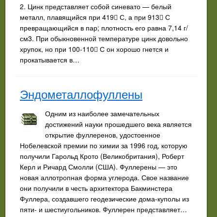
2. Цинк представляет собой синевато — белый
металл, плавящийся при 419 С, а при 913 С
превращающийся в пар; плотность его равна 7,14 г/
см3. При обыкновенной температуре цинк довольно
хрупок, но при 100-110 С он хорошо гнется и
прокатывается в…
Эндометаллофуллены
Одним из наиболее замечательных
достижений науки прошедшего века является
открытие фуллеренов, удостоенное
Нобелевской премии по химии за 1996 год, которую
получили Гарольд Крото (Великобритания), Роберт
Керл и Ричард Смолли (США). Фуллерены — это
новая аллотропная форма углерода. Свое название
они получили в честь архитектора Бакминстера
Фуллера, создавшего геодезические дома-куполы из
пяти- и шестиугольников. Фуллерен представляет…