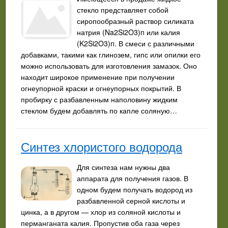
стекло представляет собой
сиропообразный раствор силиката
натрия (Na2Si2O3)n или калия
(K2Si2O3)n. В смеси с различными
добавками, такими как глинозем, гипс или опилки его
можно использовать для изготовления замазок. Оно
находит широкое применение при получении
огнеупорной краски и огнеупорных покрытий. В
пробирку с разбавленным наполовину жидким
стеклом будем добавлять по капле соляную…
Синтез хлористого водорода
Для синтеза нам нужны два
аппарата для получения газов. В
одном будем получать водород из
разбавленной серной кислоты и
цинка, а в другом — хлор из соляной кислоты и
перманганата калия. Пропустив оба газа через