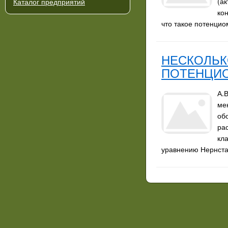
(а
Каталог предприятий
ко
что такое потенцио
НЕСКОЛЬК
ПОТЕНЦИ
А.В
ме
об
ра
кл
уравнению Нернста