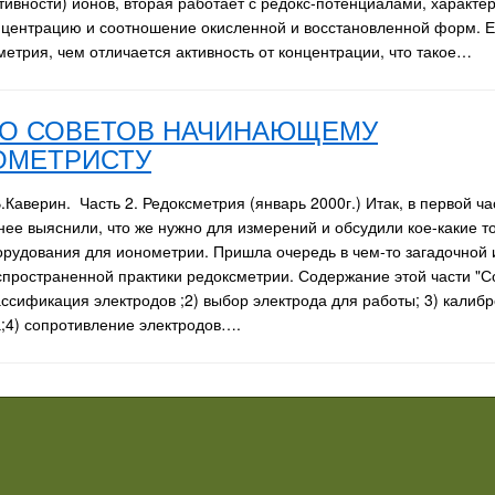
ктивности) ионов, вторая работает с редокс-потенциалами, характ
нцентрацию и соотношение окисленной и восстановленной форм. Е
метрия, чем отличается активность от концентрации, что такое…
О СОВЕТОВ НАЧИНАЮЩЕМУ
ОМЕТРИСТУ
.Каверин. Часть 2. Редоксметрия (январь 2000г.) Итак, в первой ч
нее выяснили, что же нужно для измерений и обсудили кое-какие т
орудования для ионометрии. Пришла очередь в чем-то загадочной 
спространенной практики редоксметрии. Содержание этой части "Со
ассификация электродов ;2) выбор электрода для работы; 3) калиб
;4) сопротивление электродов….