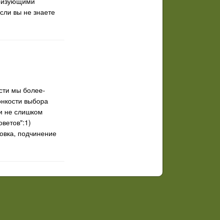
еризующими
сли вы не знаете
асти мы более-
онкости выбора
и не слишком
ветов":1)
ровка, подчинение