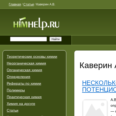
Главная
/
Статьи
/
Каверин А.В.
Теоретические основы химии
Каверин 
Неорганическая химия
Органическая химия
Определения
НЕСКОЛЬК
Рефераты по химии
ПОТЕНЦИ
Полимеры
Практическая химия
А.В
Химия на досуге
оп
Статьи
— 