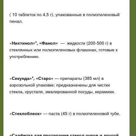
( 10 таблеток по 4,5 г), упакованные в полиэтиленовый
пенал.
«
Нихтинол»*, «Фанол»
—
жидкости (200-500 г) в
стеклянных или полиэтиленовых флаконах, готовые к
употреблению.
«
Секунда»*, «Старс»
— препараты (385 мл) в
аэрозольной упаковке; предназначены для чистки
стекла, хрусталя, эмалированной посуды, керамики.
«
Стеклоблеск»
— паста (45 г) в полиэтиленовой тубе.
«Салфетка для протирания стекол очков и другой