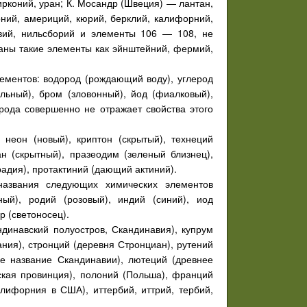
цирконий, уран; К. Мосандр (Швеция) — лантан,
ний, америций, кюрий, берклий, калифорний,
овий, нильсборий и элементы 106 — 108, не
аны такие элементы как эйнштейний, фермий,
ементов: водород (рождающий воду), углерод
льный), бром (зловонный), йод (фиалковый),
орода совершенно не отражает свойства этого
неон (новый), криптон (скрытый), технеций
ан (скрытный), празеодим (зеленый близнец),
радия), протактиний (дающий актиний).
названия следующих химических элементов
ный), родий (розовый), индий (синий), иод
р (светоносец).
динавский полуостров, Скандинавия), купрум
ания), стронций (деревня Стронциан), рутений
ее название Скандинавии), лютеций (древнее
ская провинция), полоний (Польша), франций
лифорния в США), иттербий, иттрий, тербий,