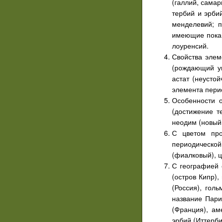
(галлий, самар
тербий и эрби
менделевий; п
имеющие пока 
лоуренсий.
Свойства элем
(рождающий уг
астат (неусто
элемента пери
Особенности о
(достижение т
неодим (новый 
С цветом про
периодической
(фиалковый), ц
С географией 
(остров Кипр)
(Россия), гол
название Пари
(Франция), ам
эрбий (Иттерби