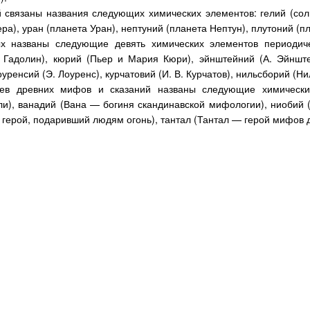
 связаны названия следующих химических элементов: гелий (солн
ра), уран (планета Уран), нептуний (планета Нептун), плутоний (п
ых названы следующие девять химических элементов периодиче
 Гадолин), кюрий (Пьер и Мария Кюри), эйнштейний (А. Эйнште
уренсий (Э. Лоуренс), курчатовий (И. В. Курчатов), нильсборий (Ни
ев древних мифов и сказаний названы следующие химически
ли), ванадий (Вана — богиня скандинавской мифологии), ниобий 
герой, подаривший людям огонь), тантал (Тантал — герой мифов 