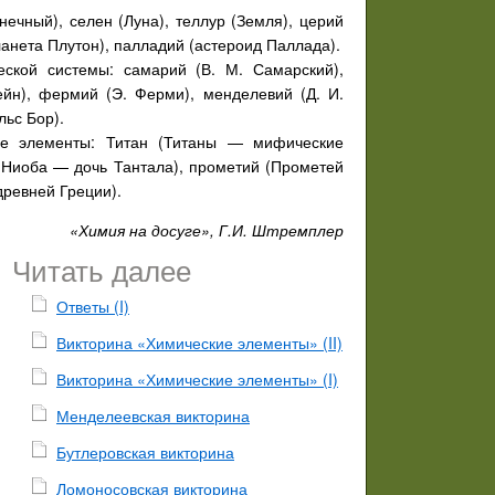
ечный), селен (Луна), теллур (Земля), церий
ланета Плутон), палладий (астероид Паллада).
ской системы: самарий (В. М. Самарский),
йн), фермий (Э. Ферми), менделевий (Д. И.
льс Бор).
е элементы: Титан (Титаны — мифические
(Ниоба — дочь Тантала), прометий (Прометей
древней Греции).
«Химия на досуге», Г.И. Штремплер
Читать далее
Ответы (I)
Викторина «Химические элементы» (II)
Викторина «Химические элементы» (I)
Менделеевская викторина
Бутлеровская викторина
Ломоносовская викторина