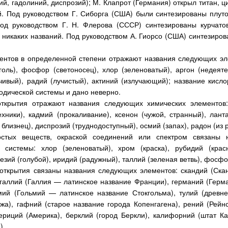
ий, гадолиний, диспрозий); М. Клапрот (Германия) открыл титан, 
й. Под руководством Г. Сиборга (США) были синтезированы плуто
од руководством Г. Н. Флерова (СССР) синтезированы курчат
никаких названий. Под руководством А. Гиорсо (США) синтезиров
ентов в определенной степени отражают названия следующих эл
оль), фосфор (светоносец), хлор (зеленоватый), аргон (недеяте
йчивый), радий (лучистый), актиний (излучающий); название кисл
одической системы и дано неверно.
ткрытия отражают названия следующих химических элементов: 
ехники), кадмий (прокаливание), ксенон (чужой, странный), лант
близнец), диспрозий (труднодоступный), осмий (запах), радон (из 
стых веществ, окраской соединений или спектром связаны 
 системы: хлор (зеленоватый), хром (краска), рубидий (крас
езий (голубой), иридий (радужный), таллий (зеленая ветвь), фосфо
открытия связаны названия следующих элементов: скандий (Скан
, галлий (Галлия — латинское название Франции), германий (Герм
ьмий (Гольмий — латинское название Стокгольма), тулий (древн
жа), гафний (старое название города Копенгагена), рений (Рейн
ериций (Америка), берклий (город Беркли), калифорний (штат Ка
).