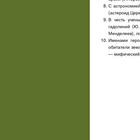
С астрономией
(астероид Цере
В честь учен
гадолиний (Ю.
Менделеев), ло
Именами геро
обитатели зем
— мифический 