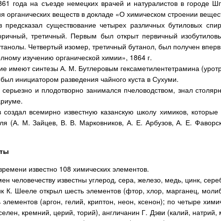
861 года на съезде немецких врачей и натуралистов в городе Ш
ия органических веществ в докладе «О химическом строении вещес
в предсказал существование четырех различных бутиловых спир
оричный, третичный. Первым был открыт первичный изобутилов
танолы. Четвертый изомер, третичный бутанол, был получен вперв
лному изучению органической химии», 1864 г.
ие имеют синтезы А. М. Бутлеровым гексаметилентетрамина (уротр
 был инициатором разведения чайного куста в Сухуми.
в серьезно и плодотворно занимался пчеловодством, знал столяр
ариуме.
в создал всемирно известную казанскую школу химиков, которые
ля (А. М. Зайцев, В. В. Марковников, А. Е. Арбузов, А. Е. Фаворс
нты
времени известно 108 химических элементов.
ен человечеству известны углерод, сера, железо, медь, цинк, серебр
к К. Шееле открыл шесть элементов (фтор, хлор, марганец, молиб
элементов (аргон, гелий, криптон, неон, ксенон); по четыре хим
селен, кремний, церий, торий), англичанин Г. Дэви (калий, натрий,