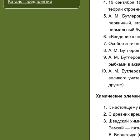
Каталог предприятий
19 сентября 1
теории строен
А. М. Бутлеро
первичный, вт
нормальный бу
«Введение к по
Особое значен
А. М. Бутлеров
А. М. Бутлеро
рыбками в акв
А. М. Бутлеро
великого учите
другие).
Химические элеме
К настоящему 
С древних врем
Шведский хими
Рамзай — пять 
Я. Берцелиус (