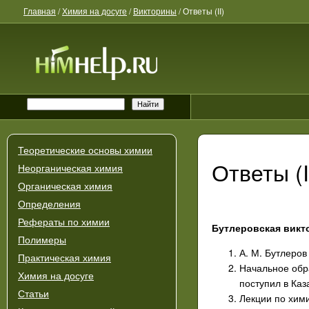
Главная
/
Химия на досуге
/
Викторины
/
Ответы (II)
Теоретические основы химии
Ответы (I
Неорганическая химия
Органическая химия
Определения
Рефераты по химии
Бутлеровская викт
Полимеры
А. М. Бутлеров
Практическая химия
Начальное обра
Химия на досуге
поступил в Каз
Статьи
Лекции по хими