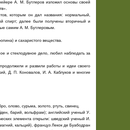
пейере А. М. Бутлеров изложил основы своей
тв».
тов, которым он дал названия: нормальный,
ый спирт; далее были получены вторичный и
ые самим А. М. Бутлеровым.
опина) и сахаристого вещества.
ное и стеклодувное дело, любил наблюдать за
 продолжили и развили работы и идеи своего
кий, Д. П. Коновалов, И. А. Каблуков и многие
о, олово, сурьма, золото, ртуть, свинец.
ден, барий, вольфрам); английский ученый У.
ических элемента открыли: шведский ученый И.
 магний, кальций), француз Лекок де Буабодран