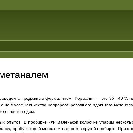
 метаналем
оведем с продажным формалином. Формалин — это 35—40 %-ный
 еще малое количество непрореагировавшего ядовитого метанола
же является ядом.
ых опытов. В пробирке или маленькой колбочке упарим несколь
сса, пробу которой мы затем нагреем в другой пробирке. При этом