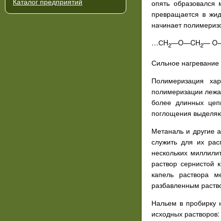
Каталог предприятий
опять образовался 
превращается в жид
начинает полимеризо
…СH
—O—CH
— O
2
2
Сильное нагревание
Полимеризация хар
полимеризации лежат
более длинных цеп
поглощения выделяю
Метаналь и другие 
служить для их рас
нескольких миллили
раствор сернистой 
капель раствора м
разбавленным раство
Нальем в пробирку 
исходных растворов: