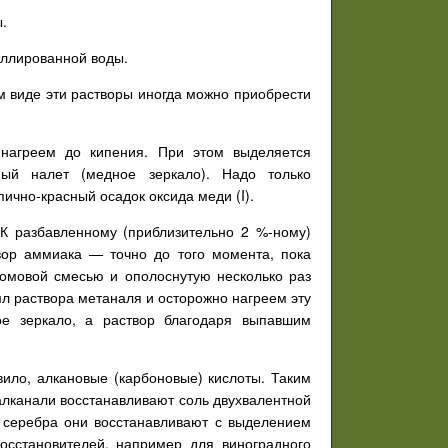
.
тиллированной воды.
м виде эти растворы иногда можно приобрести
 нагреем до кипения. При этом выделяется
ный налет (медное зеркало). Надо только
ично-красный осадок оксида меди (I).
К разбавленному (приблизительно 2 %-ному)
вор аммиака — точно до того момента, пока
ромовой смесью и ополоснутую несколько раз
л раствора метаналя и осторожно нагреем эту
ое зеркало, а раствор благодаря выпавшим
авило, алкановые (карбоновые) кислоты. Таким
алканали восстанавливают соль двухвалентной
 серебра они восстанавливают с выделением
осстановителей, например для виноградного