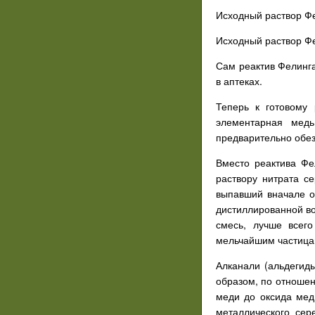
Исходный раствор Фе
Исходный раствор Фе
Сам реактив Фелинга
в аптеках.
Теперь к готовому
элементарная медь
предварительно обез
Вместо реактива Фе
раствору нитрата с
выпавший вначале о
дистиллированной во
смесь, лучше всего
мельчайшим частица
Алканали (альдегиды
образом, по отношен
меди до оксида мед
металлического сер