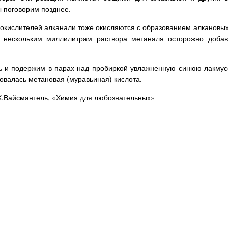
ы поговорим позднее.
 окислителей алканали тоже окисляются с образованием алкановых 
 нескольким миллилитрам раствора метаналя осторожно добав
ь и подержим в парах над пробиркой увлажненную синюю лакмусо
зовалась метановая (муравьиная) кислота.
 Х.Вайсмантель, «Химия для любознательных»