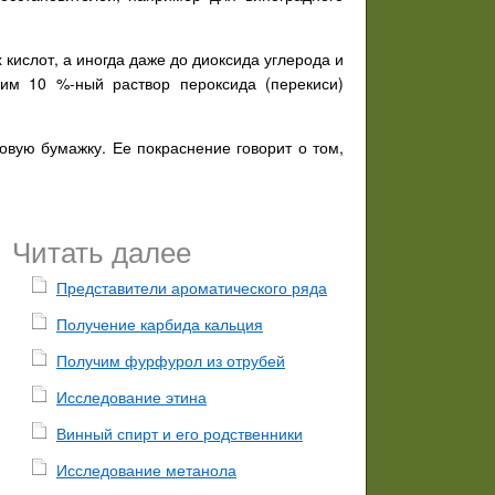
кислот, а иногда даже до диоксида углерода и
им 10 %-ный раствор пероксида (перекиси)
вую бумажку. Ее покраснение говорит о том,
Читать далее
Представители ароматического ряда
Получение карбида кальция
Получим фурфурол из отрубей
Исследование этина
Винный спирт и его родственники
Исследование метанола