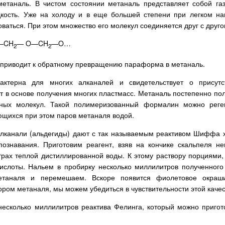
метаналь. В чистом состоянии метаналь представляет собой г
кость. Уже на холоду и в еще большей степени при легком наг
ваться. При этом множество его молекул соединяется друг с друг
—CH
— O—CH
—O…
2
2
 приводит к обратному превращению параформа в метаналь.
актерна для многих алканалей и свидетельствует о присут
 в основе получения многих пластмасс. Метаналь постепенно пол
ных молекул. Такой полимеризованный формалин можно реге
щихся при этом паров метаналя водой.
алканали (альдегиды) дают с так называемым реактивом Шиффа 
познавания. Приготовим реагент, взяв на кончике скальпеля н
трах теплой дистиллированной воды. К этому раствору порциями,
кислоты. Нальем в пробирку несколько миллилитров полученного
етаналя и перемешаем. Вскоре появится фиолетовое окраш
ром метаналя, мы можем убедиться в чувствительности этой качес
несколько миллилитров реактива Фелинга, который можно приго