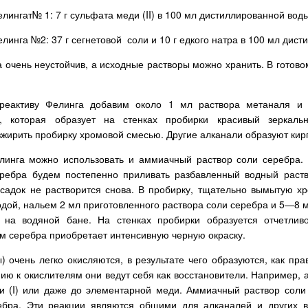
лингат№ 1: 7 г сульфата меди (II) в 100 мл дистиллированной воды
линга №2: 37 г сегнетовой соли и 10 г едкого натра в 100 мл дис
 очень неустойчив, а исходные растворы можно хранить. В готово
 реактиву Фелинга добавим около 1 мл раствора метаналя и
, которая образует на стенках пробирки красивый зеркаль
жирить пробирку хромовой смесью. Другие алканали образуют кирп
линга можно использовать и аммиачный раствор соли серебра. 
еребра будем постепенно приливать разбавленный водный раст
садок не растворится снова. В пробирку, тщательно вымытую х
дой, нальем 2 мл приготовленного раствора соли серебра и 5—8 м
 на водяной бане. На стенках пробирки образуется отчетлив
м серебра приобретает интенсивную черную окраску.
) очень легко окисляются, в результате чего образуются, как пр
ию к окислителям они ведут себя как восстановители. Например, 
и (I) или даже до элементарной меди. Аммиачный раствор соли
ебра. Эти реакции являются общими для алканалей и других в