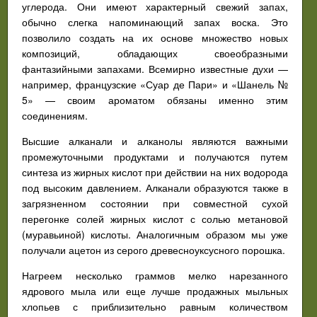
углерода. Они имеют характерный свежий запах,
обычно слегка напоминающий запах воска. Это
позволило создать на их основе множество новых
композиций, обладающих своеобразными
фантазийными запахами. Всемирно известные духи —
например, французские «Суар де Пари» и «Шанель №
5» — своим ароматом обязаны именно этим
соединениям.
Высшие алканали и алканолы являются важными
промежуточными продуктами и получаются путем
синтеза из жирных кислот при действии на них водорода
под высоким давлением. Алканали образуются также в
загрязненном состоянии при совместной сухой
перегонке солей жирных кислот с солью метановой
(муравьиной) кислоты. Аналогичным образом мы уже
получали ацетон из серого древесноуксусного порошка.
Нагреем несколько граммов мелко нарезанного
ядрового мыла или еще лучше продажных мыльных
хлопьев с приблизительно равным количеством