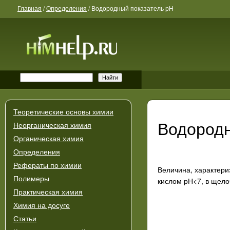
Главная
/
Определения
/
Водородный показатель рН
Теоретические основы химии
Водородн
Неорганическая химия
Органическая химия
Определения
Рефераты по химии
Величина, характери
Полимеры
кислом рН<7, в щело
Практическая химия
Химия на досуге
Статьи