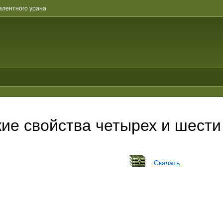
алентного урана
ие свойства четырех и шести
Скачать