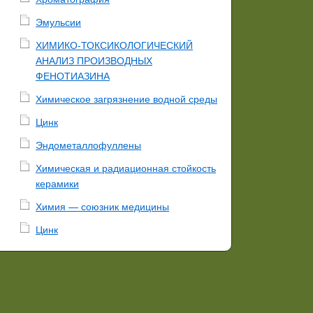
Эмульсии
ХИМИКО-ТОКСИКОЛОГИЧЕСКИЙ
АНАЛИЗ ПРОИЗВОДНЫХ
ФЕНОТИАЗИНА
Химическое загрязнение водной среды
Цинк
Эндометаллофуллены
Химическая и радиационная стойкость
керамики
Химия — союзник медицины
Цинк