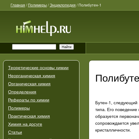
Главная
/
Полимеры
/
Энциклопедия
/
Полибутен-1
Теоретические основы химии
Полибуте
Неорганическая химия
Органическая химия
Определения
Рефераты по химии
Бутен-1, следующий 
Полимеры
типа. Его поведение
образуется первонач
Практическая химия
сопровождается увел
Химия на досуге
кристалличности.
Статьи