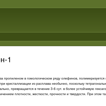
н-1
за пропиленом в гомологическом ряду олефинов, полимеризуется в
 при кристаллизации из расплава необычно, поскольку тетрагонал
ально, превращается в течение 3-6 сут. в более устойчивую гекс
ичением плотности, жесткости, прочности и твердости. При этом т