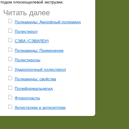
етодом плоскощелевой экструзии.
Читать далее
Полиамиды: Аморфный полиамид
Полистирол
СЭВА (СЭВИЛЕН)
Полиамиды: Применение
Полистиролы
Ударопрочный полистирол
Полиамиды: свойства
Полиформальдегид
Фторопласты
Антистатики и антисептики