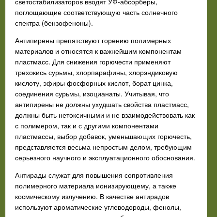
светостабилизаторов вводят УФ-абсорберы,
поглощающие соответствующую часть солнечного
спектра (бензофеноны).
Антипирены препятствуют горению полимерных
материалов и относятся к важнейшим компонентам
пластмасс. Для снижения горючести применяют
трехокись сурьмы, хлорпарафины, хлорэндиковую
кислоту, эфиры фосфорных кислот, борат цинка,
соединения сурьмы, изоцианаты. Учитывая, что
антипирены не должны ухудшать свойства пластмасс,
должны быть нетоксичными и не взаимодействовать как
с полимером, так и с другими компонентами
пластмассы, выбор добавок, уменьшающих горючесть,
представляется весьма непростым делом, требующим
серьезного научного и эксплуатационного обоснования.
Антирады служат для повышения сопротивления
полимерного материала ионизирующему, а также
космическому излучению. В качестве антирадов
используют ароматические углеводороды, фенолы,