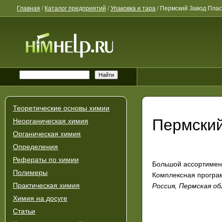
Главная
/
Каталог предприятий
/
Упаковка и тара
/
Пермский Завод Пла
Теоретические основы химии
Пермский
Неорганическая химия
Органическая химия
Определения
Рефераты по химии
Большой ассортимент
Полимеры
Комплексная програм
Россия, Пермская обл
Практическая химия
Химия на досуге
Статьи