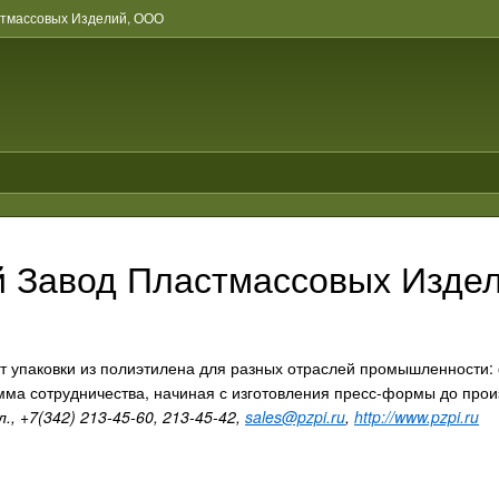
стмассовых Изделий, ООО
 Завод Пластмассовых Изде
 упаковки из полиэтилена для разных отраслей промышленности: 
ма сотрудничества, начиная с изготовления пресс-формы до произ
., +7(342) 213-45-60, 213-45-42,
sales@pzpi.ru
,
http://www.pzpi.ru