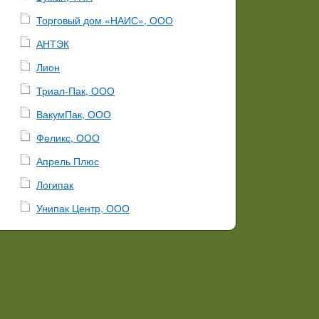
Торговый дом «НАИС», ООО
АНТЭК
Лион
Триал-Пак, ООО
ВакумПак, ООО
Феликс, ООО
Апрель Плюс
Логипак
Унипак Центр, ООО