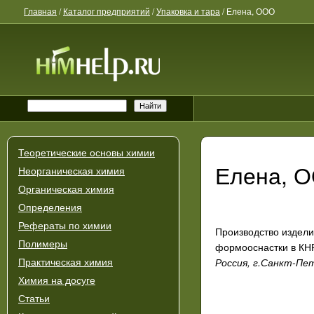
Главная
/
Каталог предприятий
/
Упаковка и тара
/
Елена, ООО
Теоретические основы химии
Елена, 
Неорганическая химия
Органическая химия
Определения
Рефераты по химии
Производство издели
Полимеры
формооснастки в КНР
Россия, г.Санкт-Пет
Практическая химия
Химия на досуге
Статьи