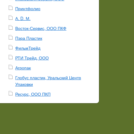
Принтфолио
А. D. М.
Восток-Сервис, ООО ПКФ
Пэра Пластик
ФильмТрейд
РТИ Трейд, ООО
Агропак
Глобус пластик, Уральский Центр
Упаковки
Ресурс, ООО ПКП