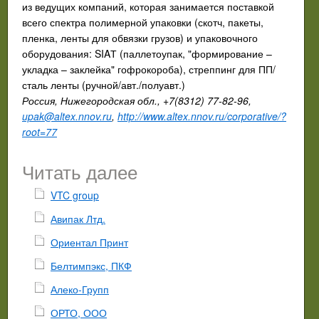
из ведущих компаний, которая занимается поставкой
всего спектра полимерной упаковки (скотч, пакеты,
пленка, ленты для обвязки грузов) и упаковочного
оборудования: SIAТ (паллетоупак, "формирование –
укладка – заклейка" гофрокороба), стреппинг для ПП/
сталь ленты (ручной/авт./полуавт.)
Россия, Нижегородская обл., +7(8312) 77-82-96,
upak@altex.nnov.ru
,
http://www.altex.nnov.ru/corporative/?
root=77
Читать далее
VTC group
Авипак Лтд.
Ориентал Принт
Белтимпэкс, ПКФ
Алеко-Групп
ОРТО, ООО