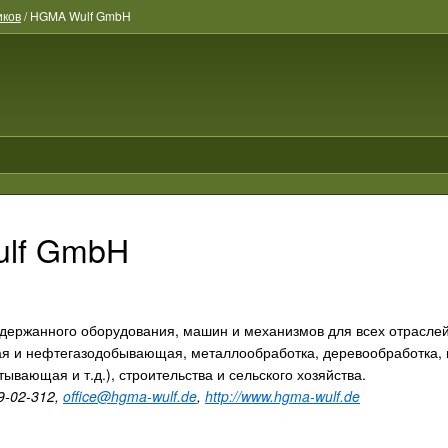
иков
/
HGMA Wulf GmbH
lf GmbH
одержанного оборудования, машин и механизмов для всех отрасле
ая и нефтегазодобывающая, металлообработка, деревообработка, 
вающая и т.д.), строительства и сельского хозяйства.
9-02-312,
office@hgma-wulf.de
,
http://www.hgma-wulf.de