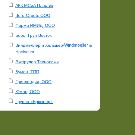
АКК МСиА Пластик
Вего-Строй, ООО
Фирма ИМИД, ООО
Бобст Груп Восток
Виндмёллер и Хёльшер/Windmoeller &
Hoelscher
Экструдер Техноложи
Буман, ТПП
Гринландия, ООО
Юман, ООО
Группа «Брюкнер»