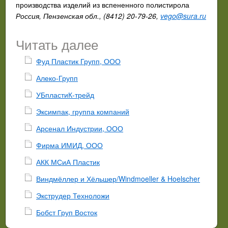
производства изделий из вспененного полистирола
Россия, Пензенская обл., (8412) 20-79-26,
vego@sura.ru
Читать далее
Фуд Пластик Групп, ООО
Алеко-Групп
УБпластиК-трейд
Эксимпак, группа компаний
Арсенал Индустрии, ООО
Фирма ИМИД, ООО
АКК МСиА Пластик
Виндмёллер и Хёльшер/Windmoeller & Hoelscher
Экструдер Техноложи
Бобст Груп Восток