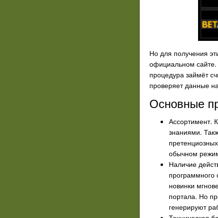
Но для получения эт
официальном сайте. 
процедура займёт счи
проверяет данные на
Основные пр
Ассортимент. К
знаниями. Так
претенциозных 
обычном режиме
Наличие дейст
программного 
новинки мгнове
портала. Но п
генерируют ра
Техническая ба