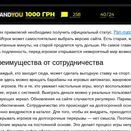
их привилегий необходимо получить официальный статус.
Pari-mat
Игрок может самостоятельно выбрать версию сайта. Есть старая, 
танные минуты, на старой продлится чуть дольше. Но самое главное
 подлинность, перед игроком открывается невероятный мир возмо
еимущества от сотрудничества
аждый, кто заходит сюда, может сделать выгодную ставку на спорт
же здесь можно вращать барабаны на игровых автоматах, жанрово
игроков. Но и те, кто уважает настольные игры, могут воспользова
, играя с системой. Выиграть деньги можно у реальных пользоват
вующих зеркал. Обновления на сайте случаются регулярно. Парим
обеспечения. Сотрудничество это происходит на долгосрочной осн
нно внедряются в каталог. Для того, чтобы их внедрить, приходит
рерывать игроков на долгосрочные перерывы — нет смысла. Поэто
бочие зеркала на постоянной основе. Это делает процесс игры не
за. Качество софта обеспечивается многоуровневыми проверками п