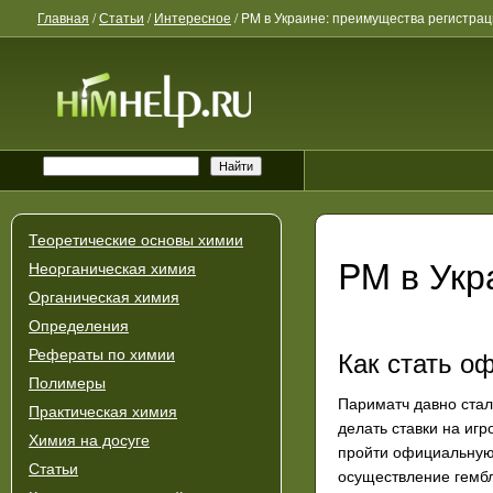
Главная
/
Статьи
/
Интересное
/
PM в Украине: преимущества регистра
Теоретические основы химии
PM в Укр
Неорганическая химия
Органическая химия
Определения
Как стать о
Рефераты по химии
Полимеры
Париматч давно стал
Практическая химия
делать ставки на иг
Химия на досуге
пройти официальную
Статьи
осуществление гембл