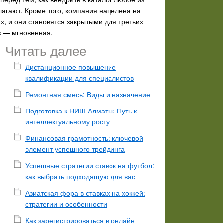
лагают. Кроме того, компания нацелена на
х, и они становятся закрытыми для третьих
в — мгновенная.
Читать далее
Дистанционное повышение
квалификации для специалистов
Ремонтная смесь: Виды и назначение
Подготовка к НИШ Алматы: Путь к
интеллектуальному росту
Финансовая грамотность: ключевой
элемент успешного трейдинга
Успешные стратегии ставок на футбол:
как выбрать подходящую для вас
Азиатская фора в ставках на хоккей:
стратегии и особенности
Как зарегистрироваться в онлайн