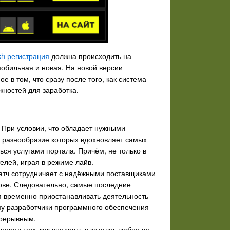
ch регистрация
должна происходить на
мобильная и новая. На новой версии
 в том, что сразу после того, как система
жностей для заработка.
. При условии, что обладает нужными
е разнообразие которых вдохновляет самых
ться услугами портала. Причём, не только в
елей, играя в режиме лайв.
атч сотрудничает с надёжными поставщиками
ове. Следовательно, самые последние
ся временно приостанавливать деятельность
му разработчики программного обеспечения
прерывным.
еред тем, как внедрить в каталог любое из