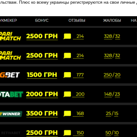
ьствам. Плюс ко всему украинцы регистрируются на свои личные д