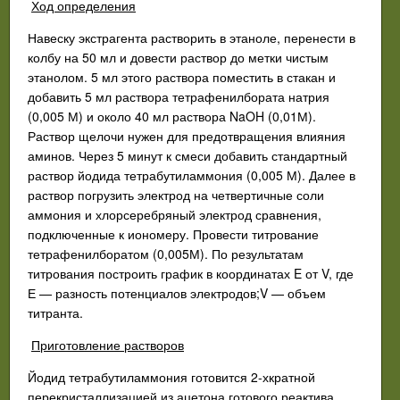
Ход определения
Навеску экстрагента растворить в этаноле, перенести в
колбу на 50 мл и довести раствор до метки чистым
этанолом. 5 мл этого раствора поместить в стакан и
добавить 5 мл раствора тетрафенилбората натрия
(0,005 М) и около 40 мл раствора NaOH (0,01М).
Раствор щелочи нужен для предотвращения влияния
аминов. Через 5 минут к смеси добавить стандартный
раствор йодида тетрабутиламмония (0,005 М). Далее в
раствор погрузить электрод на четвертичные соли
аммония и хлорсеребряный электрод сравнения,
подключенные к иономеру. Провести титрование
тетрафенилборатом (0,005М). По результатам
титрования построить график в координатах E от V, где
Е — разность потенциалов электродов;V — объем
титранта.
Приготовление растворов
Йодид тетрабутиламмония готовится 2-хкратной
перекристаллизацией из ацетона готового реактива.