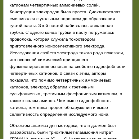
катионам четвертичных аммониевых солей.
Конструкция электродов была проста. Диоктилфталат
смешивался с угольным порошком до образования
густой пасты. Этой пастой набивалась стеклянная
трубка. С одного конца трубки в пасту погружалась
проволока, которая служила токоотводом
приготовленного ионоселективного электрода.
Исследования свойств электрода такого рода показали,
что основной химический принцип его
функционирования основан на свойстве гидрофобности
четвертичных катионов. В связи с этим, авторы
показали, что помимо четвертичных аммониевых
катионов, электрод обратим к третичным
сульфониевым, третичным фосфониевым катионам, а
также к солям аминов. Чем выше гидрофобность
катиона, тем ниже предел обнаружения и выше
селективность определения исследуемого иона.
Объектом анализа для методики, что я должен был
разработать, были триоктилметиламмония нитрат
(ТОМАН), триалкил (С
— С
)метиламмония нитрат