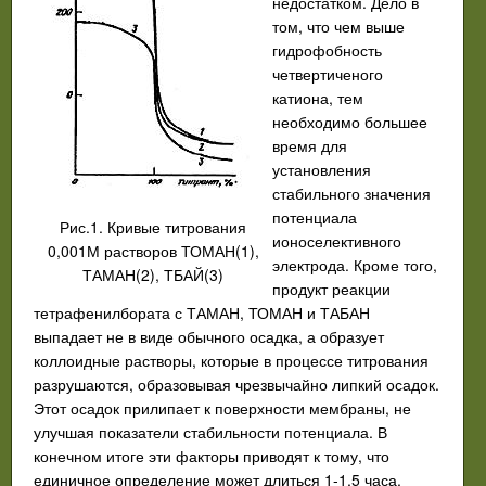
недостатком. Дело в
том, что чем выше
гидрофобность
четвертиченого
катиона, тем
необходимо большее
время для
установления
стабильного значения
потенциала
Рис.1. Кривые титрования
ионоселективного
0,001М растворов ТОМАН(1),
электрода. Кроме того,
ТАМАН(2), ТБАЙ(3)
продукт реакции
тетрафенилбората с ТАМАН, ТОМАН и ТАБАН
выпадает не в виде обычного осадка, а образует
коллоидные растворы, которые в процессе титрования
разрушаются, образовывая чрезвычайно липкий осадок.
Этот осадок прилипает к поверхности мембраны, не
улучшая показатели стабильности потенциала. В
конечном итоге эти факторы приводят к тому, что
единичное определение может длиться 1-1,5 часа.