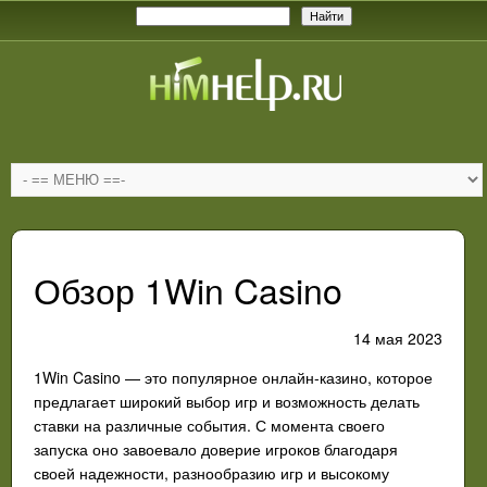
Обзор 1Win Casino
14 мая 2023
1Win Casino — это популярное онлайн-казино, которое
предлагает широкий выбор игр и возможность делать
ставки на различные события. С момента своего
запуска оно завоевало доверие игроков благодаря
своей надежности, разнообразию игр и высокому