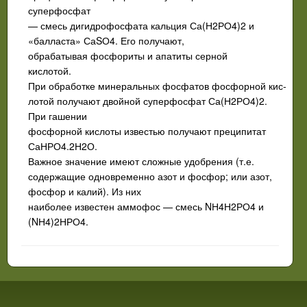
суперфосфат
— смесь дигидрофосфата кальция Са(Н2РО4)2 и
«балласта» СаSО4. Его получают,
обрабатывая фосфориты и апатиты серной
кислотой.
При обработке минеральных фосфатов фосфорной кис­
лотой получают двойной суперфосфат Са(Н2РО4)2.
При гашении
фосфорной кислоты известью получают преципитат
СаНРО4.2Н2О.
Важное значение имеют сложные удобрения (т.е.
содержащие одновременно азот и фосфор; или азот,
фосфор и калий). Из них
наиболее известен аммофос — смесь NН4Н2РО4 и
(NН4)2НРО4.