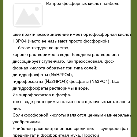
Из трех фосфорных кислот наиболь­
шее практическое значение имеет ортофосфорная кислота
Н3РО4 (часто ее называют просто фосфорной)
— белое твердое вещество,
хорошо растворимое в воде. В водном растворе она
диссоциирует ступенчато. Как трехосновная, фос­
форная кислота образует три типа солей:
дигидрофосфаты (NаН2РО4);
гидрофосфаты (Nа2НРО4); фосфаты (Na3РО4). Все
дигидрофосфаты растворимы в воде.
Из гидрофосфатов и фосфа­
тов в воде растворимы только соли щелочных металлов и а
ния.
Соли фосфорной кислоты являются ценными минеральным
удобрениями.
Наиболее распространенные среди них — суперфосфат,
преципитат и фосфоритная мука. Простой