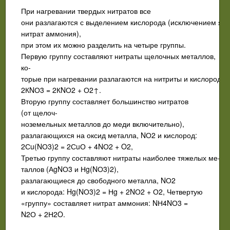
При нагревании твердых нитратов все
они разлагаются с выделением кислорода (исключением явл
нитрат аммония),
при этом их можно разделить на четыре груп­пы.
Первую группу составляют нитраты щелочных металлов,
ко­
торые при нагревании разлагаются на нитриты и кислород:
2КNО3 = 2КNО2 + О2↑.
Вторую группу составляет большинство нитратов
(от щелоч­
ноземельных металлов до меди включительно),
разлагающихся на оксид металла, NО2 и кислород:
2Сu(NО3)2 = 2СuО + 4NО2 + O2,
Третью группу составляют нитраты наиболее тяжелых ме­
таллов (АgNО3 и Нg(NО3)2),
разлагающиеся до свободного ме­талла, NО2
и кислорода: Hg(NО3)2 = Нg + 2NО2 + О2, Четвертую
«группу» составляет нитрат аммония: NН4NО3 =
N2О + 2Н2O.