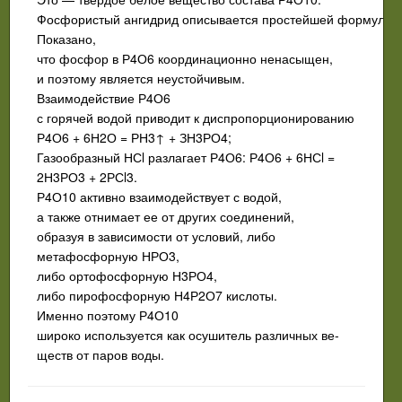
Фосфористый ангидрид описывается простейшей формулой
Показано,
что фосфор в Р4О6 координационно ненасыщен,
и поэтому является неустойчивым.
Взаимодействие Р4О6
с горячей водой приводит к диспропорционированию
Р4О6 + 6Н2О = РН3↑ + ЗН3РО4;
Газообразный НСl разлагает Р4О6: Р4О6 + 6НСl =
2Н3РО3 + 2РСl3.
Р4О10 активно взаимодействует с водой,
а также отнимает ее от других соединений,
образуя в зависимости от условий, либо
метафосфорную НРО3,
либо ортофосфорную Н3РО4,
либо пирофосфорную Н4Р2О7 кислоты.
Именно поэтому Р4О10
широко используется как осушитель различных ве­
ществ от паров воды.