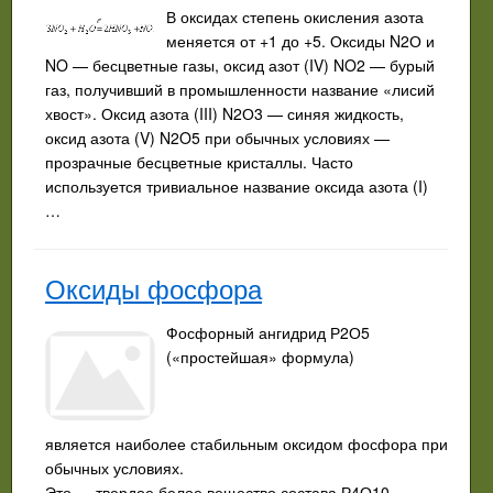
В оксидах степень окисления азота
меняется от +1 до +5. Оксиды N2О и
NO — бесцветные газы, оксид азот (IV) NO2 — бурый
газ, получивший в промышленности название «лисий
хвост». Оксид азота (III) N2О3 — синяя жидкость,
оксид азота (V) N2O5 при обычных условиях —
прозрачные бесцветные кристаллы. Часто
используется тривиальное название оксида азота (I)
…
Оксиды фосфора
Фосфорный ангидрид Р2О5
(«простейшая» формула)
является наиболее стабильным оксидом фосфора при
обычных условиях.
Это — твердое белое вещество состава Р4О10.