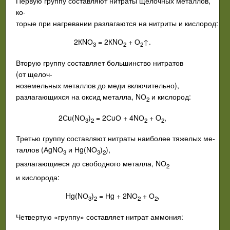
Первую
группу
составляют
нитраты
щелочных
металлов
,
ко­
торые
при
нагревании
разлагаются
на
нитриты
и
кислород
:
2К
N
О
= 2К
N
О
+ О
↑.
3
2
2
Вторую
группу
составляет
большинство
нитратов
(
от
щелоч­
ноземельных
металлов
до
меди
включительно
),
разлагающихся
на
оксид металла
,
NО
и
кислород
:
2
2С
u
(
N
О
)
= 2С
u
О + 4
N
О
+
O
,
3
2
2
2
Третью
группу
составляют
нитраты
наиболее
тяжелых
ме­
таллов
(
А
gN
О
и
Н
g
(
N
О
)
),
3
3
2
разлагающиеся
до
свободного ме­талла
,
NО
2
и
кислорода
:
Hg
(
N
О
)
=
Н
g
+ 2
N
О
+
О
,
3
2
2
2
Четвертую
«
группу»
составляет
нитрат аммония
: