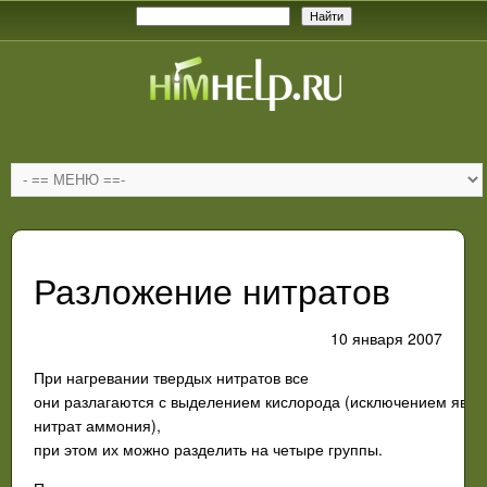
Разложение нитратов
10 января 2007
При
нагревании
твердых
нитратов
все
они
разлагаются
с
выделением
кислорода
(
исключением
явля
нитрат
аммония
),
при
этом
их
можно
разделить
на
четыре
груп­пы
.