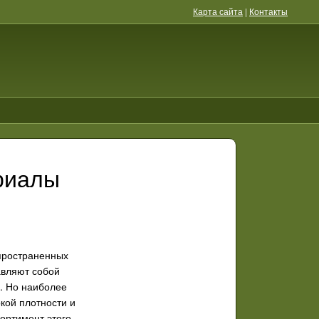
Карта сайта
|
Контакты
риалы
пространенных
авляют собой
. Но наиболее
кой плотности и
ортимент этого