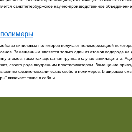
вляется санктпетербуржское научно-производственное объединение
 полимеры
мейство виниловых полимеров получают полимеризацией некото
иленов. Замещенным является только один из атомов водорода на 
ппу атомов, таких как ацетатная группа в случае винилацетата. Ац
ужит, своего рода внутренним пластификатором. Замещение привод
вышению физико-механических свойств полимеров. В широком см
ры” включает такие в себя и…