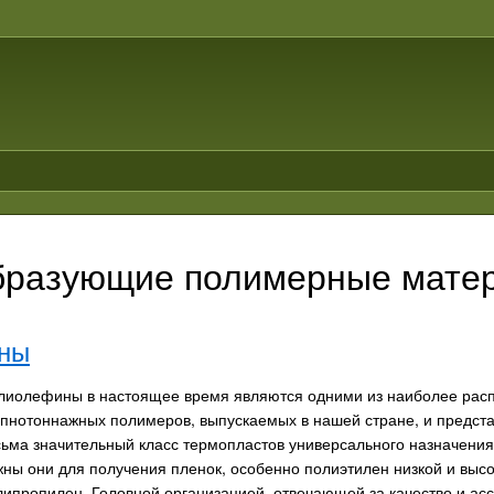
бразующие полимерные мате
ны
лиолефины в настоящее время являются одними из наиболее рас
упнотоннажных полимеров, выпускаемых в нашей стране, и предст
сьма значительный класс термопластов универсального назначения
жны они для получения пленок, особенно полиэтилен низкой и высо
липропилен. Головной организацией, отвечающей за качество и асс