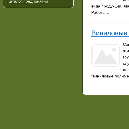
Каталог предприятий
вида продукции, я
Работы…
Виниловые
Се
эт
гру
сл
по
“виниловые полиме