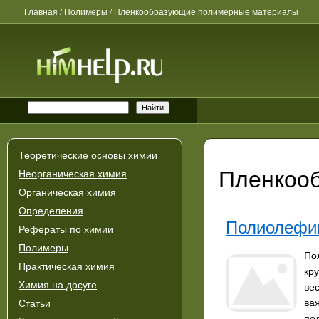
Главная
/
Полимеры
/
Пленкообразующие полимерные материалы
Теоретические основы химии
Пленкоо
Неорганическая химия
Органическая химия
Определения
Полиолефи
Рефераты по химии
Полимеры
По
Практическая химия
кр
Химия на досуге
ве
ва
Статьи
по