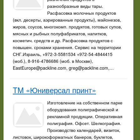
разнообразные виды тары.
Расфасовка молочных продуктов
(вкл. десерты, аэрированные продукты), майонезов,
жиров, соусов, многокомп. продуктов, готовых супов,
мясных и рыбных полуфабрикатов, напитков,
косметич. средств и др. Расфасовка продуктов с
повышен. сроками хранения. Сервис на территории
СНГ.Израиль, +972-3-5581534 +972-54-4844415
(моб.), 8-916-4786686 (моб. в Москве),
EastEurope@packline.com
,
greg@packline.com
,…
TM «Юниверсал принт»
Изготовление на собственном парке
оборудования полиграфической и
рекламной продукции. Оперативная
полиграфия. Офсет. Шелкография.
Производство календарей, визиток,
листовок, широкоформатных банеров, буклетов,