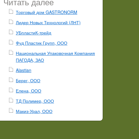
Читать далее
Торговый дом GASTRONORM
Лидер Новых Технологий (ЛНТ)
УБпластиК-трейд
Фуд Пластик Групп, ООО
Национальная Упаковочная Компания
ПАГОДА, ЗАО
Alastian
Берег, ООО
Елена, ООО
ТД Полимер, ООО
Макиз-Урал, ООО