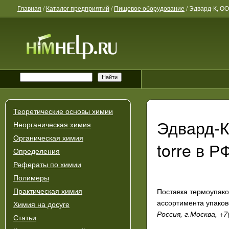
Главная
/
Каталог предприятий
/
Пищевое оборудование
/
Эдвард-К, ОО
Теоретические основы химии
Эдвард-К
Неорганическая химия
Органическая химия
torre в Р
Определения
Рефераты по химии
Полимеры
Поставка термоупако
Практическая химия
ассортимента упаков
Химия на досуге
Россия, г.Москва, +7
Статьи