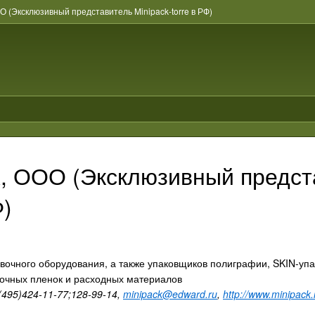
О (Эксклюзивный представитель Minipack-torre в РФ)
, ООО (Эксклюзивный предста
Ф)
вочного оборудования, а также упаковщиков полиграфии, SKIN-упа
очных пленок и расходных материалов
(495)424-11-77;128-99-14,
minipack@edward.ru
,
http://www.minipack.