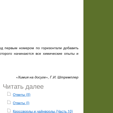
под первым номером по горизонтали добавить
которого начинаются все химические опыты и
«Химия на досуге», Г.И. Штремплер
Читать далее
Ответы (II)
Ответы (I)
Кроссворды и чайнворды (Часть 10)