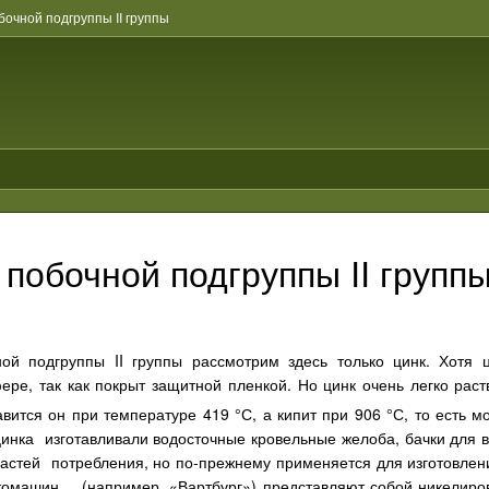
очной подгруппы II группы
побочной подгруппы II групп
ой подгруппы II группы рассмотрим здесь только цинк. Хотя 
ере, так как покрыт защитной пленкой. Но цинк очень легко раст
вится он при температуре 419 °С, а кипит при 906 °С, то есть 
цинка изготавливали водосточные кровельные желоба, бачки для в
ластей потребления, но по-прежнему применяется для изготовлени
втомашин (например, «Вартбург») представляют собой никелиро