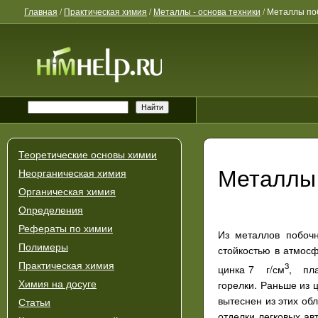
Главная
/
Практическая химия
/
Металлы - основа техники
/
Металлы поб
Теоретические основы химии
Металлы 
Неорганическая химия
Органическая химия
Определения
Рефераты по химии
Из металлов побочн
Полимеры
стойкостью в атмосф
Практическая химия
3
цинка 7 г/см
, пла
горелки. Раньше из 
Химия на досуге
вытеснен из этих об
Статьи
отделки легковых а