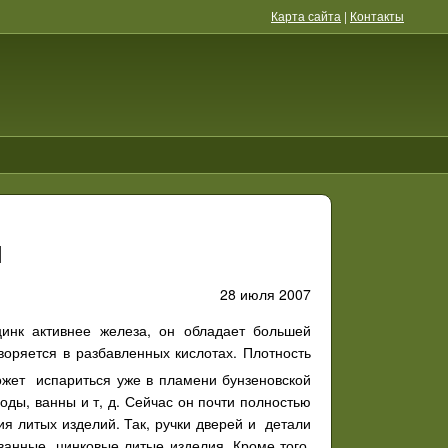
Карта сайта
|
Контакты
ы
28 июля 2007
цинк активнее железа, он обладает большей
воряется в разбавленных кислотах. Плотность
может испариться уже в пламени бунзеновской
оды, ванны и т, д. Сейчас он почти полностью
я литых изделий. Так, ручки дверей и детали
ванные цинковые литые изделия. Кроме того,