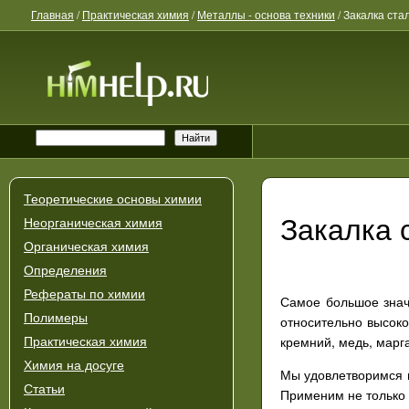
Главная
/
Практическая химия
/
Металлы - основа техники
/
Закалка ста
Теоретические основы химии
Закалка 
Неорганическая химия
Органическая химия
Определения
Рефераты по химии
Самое большое знач
Полимеры
относительно высоко
кремний, медь, марг
Практическая химия
Химия на досуге
Мы удовлетворимся 
Статьи
Применим не только 