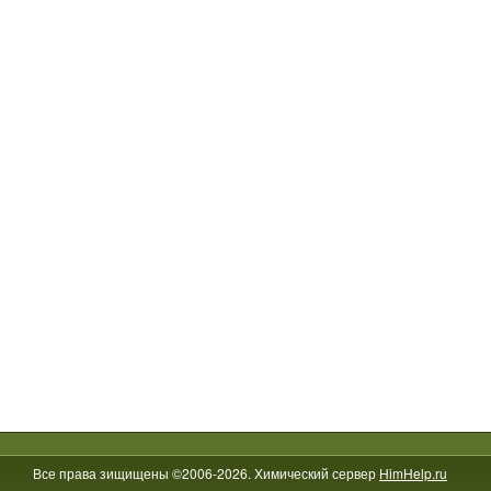
Все права зищищены ©2006-2026. Химический сервер
HimHelp.ru