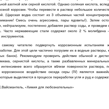
ной азотной или серной кислотой. Однако соляная кислота, вслед
возной коррозии. Чтобы перевести в раствор небольшое количес
ой. (Царская водка состоит из 3 объемных частей концентриро
нимание! Смесь очень агрессивна, пары ядовиты!). Затем ос
е, нейтрализуем, постепенно добавляя раствор соды, и проведем
а. Часто нержавеющие стали содержат около 2 % молибдена —
х инструментов.
 самому читателю подвергнуть коррозионным испытаниям ж
аботки. Для этой цели частично погрузим их в водные растворы, 
ных банок). Рекомендуем проверить действие обычной и дисти
миака, сернистой кислоты, а также разбавленных минеральных
 интенсивнее всего образуется вблизи поверхности раствора, 
е коррозионное воздействие оксида серы (IV) является важн
 которые выделяются в процессе переработки угля и руд и содержа
 Х.Вайсмантель, «Химия для любознательных»