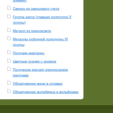
Свинец из свинцового глета
Группа азота (главная подгруппа V
группы)
Металл из пиролюзита
Металлы побочной подгруппы VI
группы
Получим марганец
Цветные осадки с хромом
Получение магния электролизом
расплава
Обнаружение меди в сплавах
Обнаружение молибдена и вольфрама