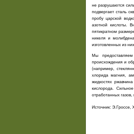
не разрушаются силь
подвергает сталь ск
пробу царской водк
азотной кислоты. В
пятикратном размер
никеля и молибден
изготовленных из ни
Мы предоставляем
происхождения и обр
(например, стеклян
хлорида магния, ам
жидкостях ржавчина
кислорода. Сильно
отработанных газов,
Источник: Э.Гроссе,