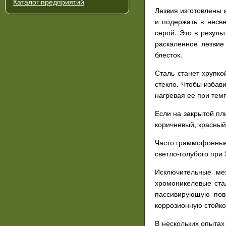
Каталог предприятий
Лезвия изготовлены 
и подержать в несве
серой. Это в резуль
раскаленное лезвие
блесток.
Сталь станет хрупко
стекло. Чтобы избав
нагревая ее при тем
Если на закрытой пл
коричневый, красный
Часто граммофонные 
светло-голубого при 
Исключительные мех
хромоникелевые ста
пассивирующую пове
коррозионную стойко
В нескольких опытах