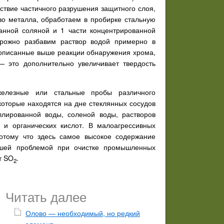
ствие частичного разрушения защитного слоя,
тво металла, обработаем в пробирке стальную
ванной соляной и 1 части концентрированной
торожно разбавим раствор водой примерно в
 описанные выше реакции обнаружения хрома,
 это дополнительно увеличивает твердость
елезные или стальные пробы различного
которые находятся на дне стеклянных сосудов
ллированной воды, соленой воды, растворов
 и органических кислот. В малоагрессивных
потому что здесь самое высокое содержание
ейшей проблемой при очистке промышленных
т SO
.
2
Читать далее
Олово — необходимый, но редкий
элемент