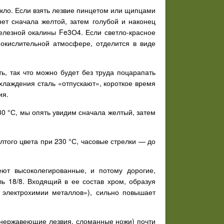
екло. Если взять лезвие пинцетом или щипцами
нет сначала желтой, затем голубой и наконец
железной окалины Fe3О4. Если светло-красное
 окислительной атмосфере, отделится в виде
ть, так что можно будет без труда поцарапать
охлаждения сталь «отпускают», короткое время
ия.
30 °С, мы опять увидим сначала желтый, затем
того цвета при 230 °С, часовые стрелки — до
еют высоколегированные, и потому дорогие,
ь 18/8. Входящий в ее состав хром, образуя
 электрохимии металлов»), сильно повышает
 (нержавеющие лезвия, сломанные ножи) почти