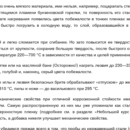
из очень мягкого материала, ими нельзя, например, поцарапать ст
тящемся пламени бунзеновской горелки, то поверхность его ста
тате нагревания появились цвета побежалости в тонких пленках 
 быстро погрузить в холодную воду, то слой, образовавшийся в
й и легко сломается при сгибании. Но зато повысится ее твердос
иться от хрупкости, сохранив большую твердость, после быстрого 
пературе 220—700 °С в зависимости от качества и целей применен
итке или на масляной бане (Осторожно!) нагреть лезвия до 230—3
, голубой и, наконец, серый цвета побежалости.
иглы и лезвия безопасных бритв обрабатывают «отпуском» до жел
310 °С, пилы и ножи — до василькового при 295 °С.
анические свойства при отличной коррозионной стойкости им
ли. Самую распространенную из них мы уже упоминали как стал
рхностную пленку (подробнее см. в разделе «Небольшой курс
сть, а добавка никеля улучшает механические свойства.
 убедимся прежде всего в том, что пробы из нержавеющей стали