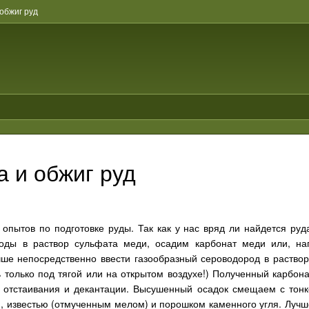
обжиг руд
 и обжиг руд
опытов по подготовке руды. Так как у нас вряд ли найдется руд
оды в раствор сульфата меди, осадим карбонат меди или, на
чше непосредственно ввести газообразный сероводород в раствор
 только под тягой или на открытом воздухе!) Полученный карбо
отстаивания и декантации. Высушенный осадок смещаем с тон
), известью (отмученным мелом) и порошком каменного угля. Лучш