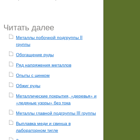
Читать далее
Металлы побочной подгруппы II
группы
Обогащение руды
Ряд напряжения металлов
Опыты с цинком
Обжиг руды
Металлические покрытия, «деревья» и
«ледяные узоры» без тока
Металлы главной подгруппы III группы
Выплавка меди и свинца в
лабораторном тигле