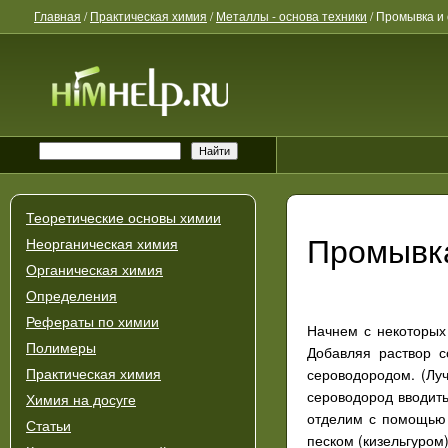
Главная
/
Практическая химия
/
Металлы - основа техники
/
Промывка и 
Теоретические основы химии
Промывка
Неорганическая химия
Органическая химия
Определения
Рефераты по химии
Начнем с некоторых 
Полимеры
Добавляя раствор с
сероводородом. (Лу
Практическая химия
сероводород вводить
Химия на досуге
отделим с помощью 
Статьи
песком (кизельгуром