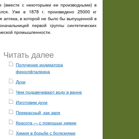
не (вместе с некоторыми ее производными) в
ился. Уже в 1878 г. произведено 25000 кг
я аптека, в которой не было бы выпущенной в
оначальницей первой группы синтетических
ической промышленности.
Читать далее
Получение индикатора
фенолфталеина
Духи
Чем подцвечивают воду в ванне
Изготовим духи
Прекрасный, как заря
Красота — с помощью химии
Химия в борьбе с болезнями