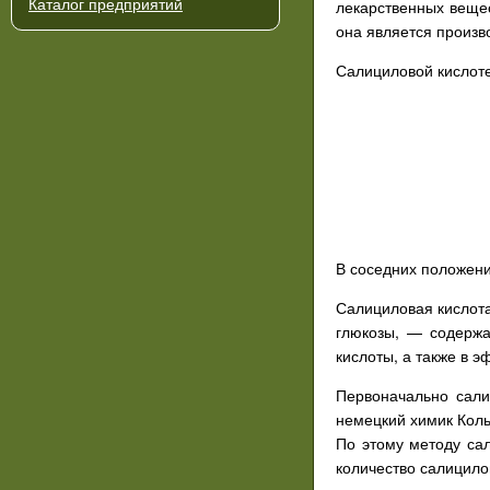
Каталог предприятий
лекарственных вещес
она является произв
Салициловой кислот
В соседних положени
Салициловая кислота
глюкозы, — содержа
кислоты, а также в 
Первоначально сали
немецкий химик Коль
По этому методу са
количество салицило