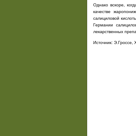
Однако вскоре, ког
качестве жаропони
салициловой кислоты
Германии салицило
лекарственных препа
Источник: Э.Гроссе,