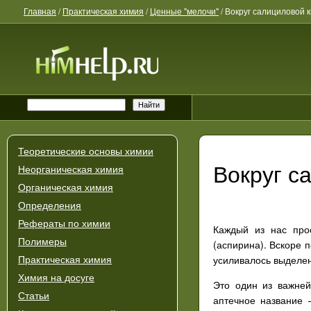
Главная
/
Практическая химия
/
Ценные "мелочи"
/
Вокруг салициловой 
Теоретические основы химии
Вокруг с
Неорганическая химия
Органическая химия
Определения
Рефераты по химии
Каждый из нас прос
Полимеры
(аспирина). Вскоре 
усиливалось выделен
Практическая химия
Химия на досуге
Это один из важне
Статьи
аптечное название 