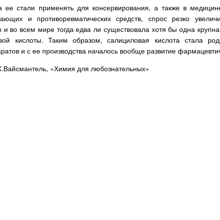
да ее стали применять для консервирования, а также в медици
жающих и противоревматических средств, спрос резко увелич
 и во всем мире тогда едва ли существовала хотя бы одна крупна
вой кислоты. Таким образом, салициловая кислота стала род
ратов и с ее производства началось вообще развитие фармацевт
 Х.Вайсмантель, «Химия для любознательных»