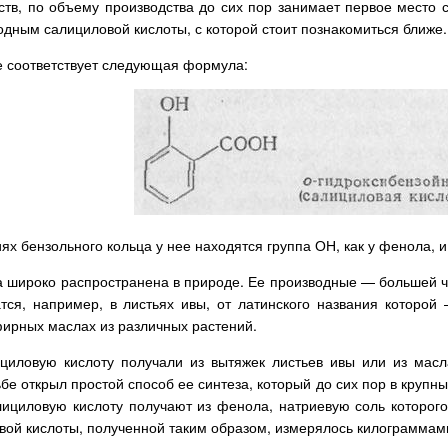
тв, по объему производства до сих пор занимает первое место 
одным салициловой кислоты, с которой стоит познакомиться ближе.
е соответствует следующая формула:
ях бензольного кольца у нее находятся группа ОН, как у фенола, 
 широко распространена в природе. Ее производные — большей час
тся, например, в листьях ивы, от латинского названия которой
эфирных маслах из различных растений.
циловую кислоту получали из вытяжек листьев ивы или из масл
бе открыл простой способ ее синтеза, который до сих пор в круп
лициловую кислоту получают из фенола, натриевую соль которог
вой кислоты, полученной таким образом, измерялось килограммам