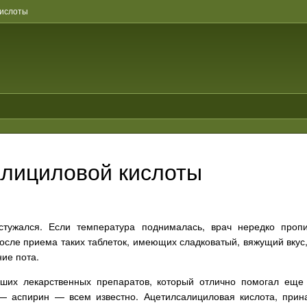
кислоты
алициловой кислоты
тужался. Если температура поднималась, врач нередко пропи
после приема таких таблеток, имеющих сладковатый, вяжущий вкус
ие пота.
йших лекарственных препаратов, который отлично помогал ещ
— аспирин — всем известно. Ацетилсалициловая кислота, прин