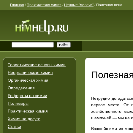
Главная
/
Практическая химия
/
Ценные "мелочи"
/
Полезная пена
Теоретические основы химии
Полезная
Неорганическая химия
Органическая химия
Определения
Рефераты по химии
Нетрудно догадатьс
Полимеры
первое место. От г
хозяйственного мыл
Практическая химия
шампуней — мы на к
Химия на досуге
Статьи
Важнейшими из моющ