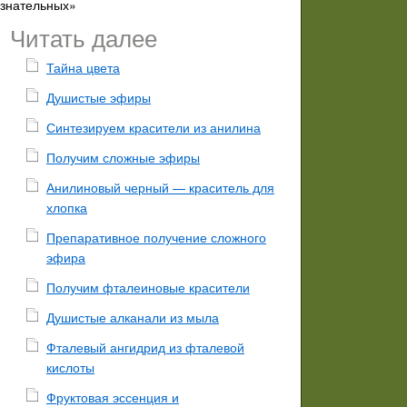
ознательных»
Читать далее
Тайна цвета
Душистые эфиры
Синтезируем красители из анилина
Получим сложные эфиры
Анилиновый черный — краситель для
хлопка
Препаративное получение сложного
эфира
Получим фталеиновые красители
Душистые алканали из мыла
Фталевый ангидрид из фталевой
кислоты
Фруктовая эссенция и