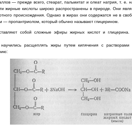
лов — прежде всего, стеарат, пальмитат и олеат натрия, т. е. 
Эти жирные кислоты широко распространены в природе. Они явля
отного происхождения. Однако в жирах они содержатся не в сво
м — пропантриолом, который обычно называют глицерином.
тавляют собой сложные эфиры жирных кислот и глицерина. 
научились расщеплять жиры путем кипячения с растворами 
нию: