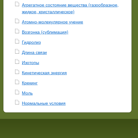
Агрегатное состояние вещества (газообразное,
жидкое, кристаллическое)
Атомно-молекулярное учение
Возгонка (сублимация)
Гидролиз
Длина связи
Изотопы
Кинетическая энергия
Крекинг
Моль
Нормальные условия