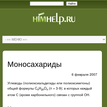
Моносахариды
6 февраля 2007
Углеводы (полиоксиальдегиды или полиоксикетоны)
общей формулы C
H
O
(n = 3-9); в которых каждый
n
2n
n
атом С (кроме карбонильного) связан с группой ОН.