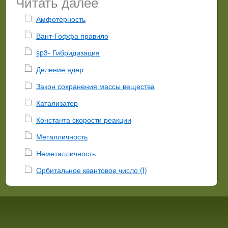
Читать далее
Амфотерность
Вант-Гоффа правило
sp3- Гибридизация
Деление ядер
Закон сохранения массы вещества
Катализатор
Константа скорости реакции
Металличность
Неметалличность
Орбитальное квантовое число (I)