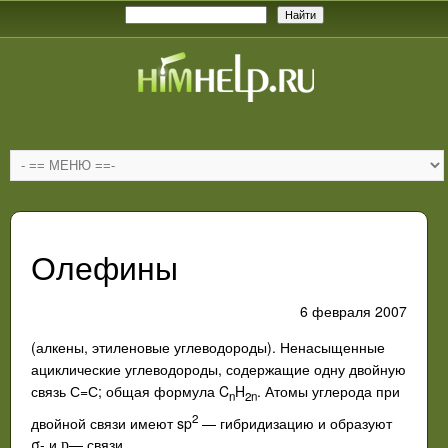
Олефины
6 февраля 2007
(алкены, этиленовые углеводороды). Ненасыщенные
ациклические углеводороды, содержащие одну двойную
связь С=С; общая формула C
H
. Атомы углерода при
n
2n
2
двойной связи имеют sp
— гибридизацию и образуют
σ- и
— связи.
p