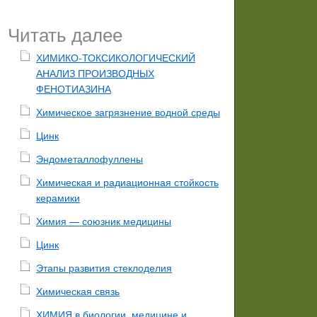
Читать далее
ХИМИКО-ТОКСИКОЛОГИЧЕСКИЙ
АНАЛИЗ ПРОИЗВОДНЫХ
ФЕНОТИАЗИНА
Химическое загрязнение водной среды
Цинк
Эндометаллофуллены
Химическая и радиационная стойкость
керамики
Химия — союзник медицины
Цинк
Этапы развития стеклоделия
Химическая связь
ХИМИЯ в биологии, медицине и