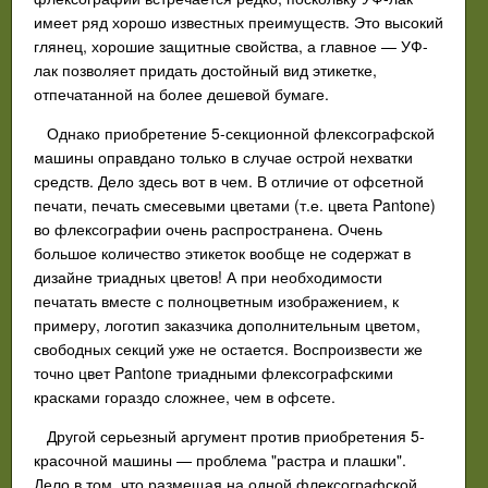
имеет ряд хорошо известных преимуществ. Это высокий
глянец, хорошие защитные свойства, а главное — УФ-
лак позволяет придать достойный вид этикетке,
отпечатанной на более дешевой бумаге.
Однако приобретение 5-секционной флексографской
машины оправдано только в случае острой нехватки
средств. Дело здесь вот в чем. В отличие от офсетной
печати, печать смесевыми цветами (т.е. цвета Pantone)
во флексографии очень распространена. Очень
большое количество этикеток вообще не содержат в
дизайне триадных цветов! А при необходимости
печатать вместе с полноцветным изображением, к
примеру, логотип заказчика дополнительным цветом,
свободных секций уже не остается. Воспроизвести же
точно цвет Pantone триадными флексографскими
красками гораздо сложнее, чем в офсете.
Другой серьезный аргумент против приобретения 5-
красочной машины — проблема "растра и плашки".
Дело в том, что размещая на одной флексографской