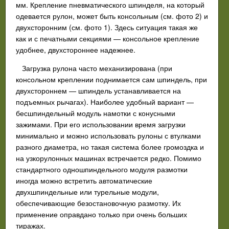
мм. Крепление пневматического шпинделя, на который
одевается рулон, может быть консольным (см. фото 2) и
двухсторонним (см. фото 1). Здесь ситуация такая же
как и с печатными секциями
—
консольное крепление
удобнее, двухстороннее надежнее.
Загрузка рулона часто механизирована (при
консольном креплении поднимается сам шпиндель, при
двухстороннем — шпиндель устанавливается на
подъемных рычагах). Наиболее удобный вариант —
бесшпиндельный модуль намотки с конусными
зажимами. При его использовании время загрузки
минимально и можно использовать рулоны с втулками
разного диаметра, но такая система более громоздка и
на узкорулонных машинах встречается редко. Помимо
стандартного одношпиндельного модуля размотки
иногда можно встретить автоматические
двухшпиндельные или турельные модули,
обеспечивающие безостановочную размотку. Их
применение оправдано только при очень больших
тиражах.