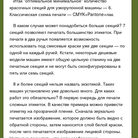
Итак "оптимальное минимальное" количество
красочных секций для узкорулонной машины — 6.
Классическая схема печати — CMYK+Pantone+лак.
В каком случае может понадобиться больше секций? 7
секций позволяют печатать большинство этикеток. При
печати в два ручья появляется возможность
использовать под смесевые краски уже две секции — по
одной на каждый ручей. Кстати, некоторые дешевые
модели машин имеют общую цельную станину на две
печатные секции и не могут быть сконфигурированы в
пять или семь секций.
8 и более секций нельзя назвать экзотикой. Таких
машин установлено уже довольно много. Для каких
работ это обязательно? В первую очередь для печати
сложных этикеток. В качестве примера можно привести
этикетку на прозрачной пленке. Сначала зеркально
печатается изображение, которое должно быть видно с
обратной стороны, затем наносится слой белой краски,
после чего печатается изображение лицевой стороны.
Нетрудно посчитать, что если изображение