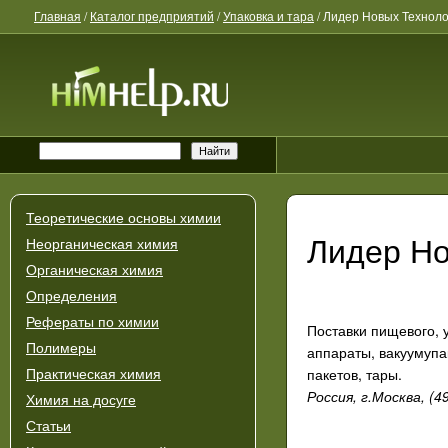
Главная
/
Каталог предприятий
/
Упаковка и тара
/
Лидер Новых Техноло
Теоретические основы химии
Лидер Но
Неорганическая химия
Органическая химия
Определения
Рефераты по химии
Поставки пищевого, 
Полимеры
аппараты, вакуумупа
пакетов, тары.
Практическая химия
Россия, г.Москва, (4
Химия на досуге
Статьи