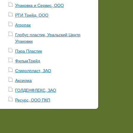
Упаковка и Сервис, ООО
РТИ Трейд, ООО
Агропак
Глобус пластик, Уральский Центр
Упаковки
Пэра Пластик
ФильмТрейд
Стиролпласт, ЗАО
Аксиома
ГОЛДЕНФЛЕКС, ЗАО
Ресурс, ООО ПКП