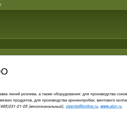
О
ОО
вка линий розлива, а также оборудования: для производства соков
вязких продуктов, для производства кроненпробки, винтового колп
7(495)231-21-05 (многоканальный),
visente@online.ru
,
www.alon.ru