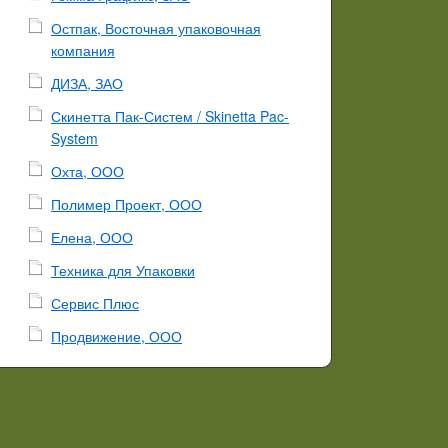
Остпак, Восточная упаковочная
компания
ДИЗА, ЗАО
Скинетта Пак-Систем / Skinetta Pac-
System
Охта, ООО
Полимер Проект, ООО
Елена, ООО
Техника для Упаковки
Сервис Плюс
Продвижение, ООО