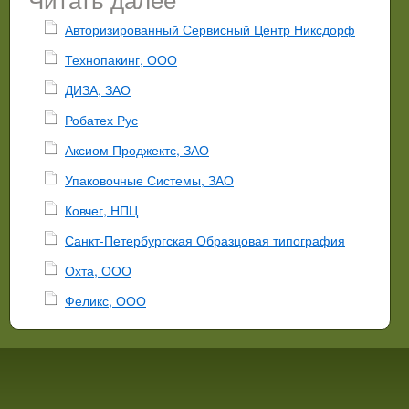
Авторизированный Сервисный Центр Никсдорф
Технопакинг, ООО
ДИЗА, ЗАО
Робатех Рус
Аксиом Проджектс, ЗАО
Упаковочные Системы, ЗАО
Ковчег, НПЦ
Санкт-Петербургская Образцовая типография
Охта, ООО
Феликс, ООО