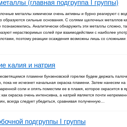
еталлы (главная подгруппа I группы)
лочные металлы химически очень активны и бурно реагируют с водо
го образуются сильные основания. С солями щелочных металлов к
е познакомились. Аналитически обнаружить эти металлы сложно, так
разуют нерастворимых солей при взаимодействии с наиболее упо
слотами, поэтому реакции осаждения возможны лишь со сложными 
е калия и натрия
несветящемся пламени бунзеновской горелки будем держать палочк
р, пока не исчезнет начальная окраска пламени. Затем нанесем на 
варенной соли и опять поместим ее в пламя, которое окрасится в я
к как окраска очень интенсивна, а натрий является почти непреме
лях, всегда следует убедиться, сравнивая полученную…
бочной подгруппы I группы