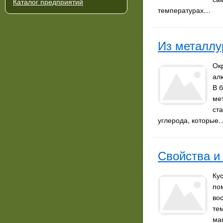
Каталог предприятий
температурах…
Из металлу
Ок
ал
В 
ме
ст
углерода, которые
Свойства и
Ку
по
во
те
ма