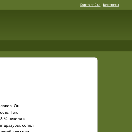
Карта сайта
|
Контакты
м
лавов. Он
сть. Так,
8 % никеля и
аппаратуры, сопел
 устойчивы при