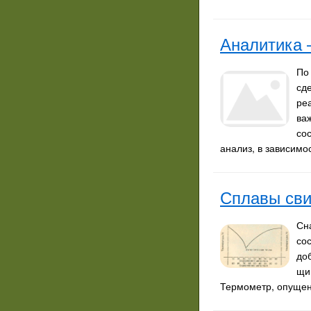
Аналитика 
По
сд
ре
ва
со
анализ, в зависимо
Сплавы св
Сн
со
до
щи
Термометр, опущен