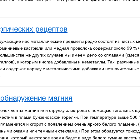
ргических рецептов
ружающие нас металлические предметы редко состоят из чистых м
юминиевые кастрюли или медная проволока содержат около 99 % ч
большинстве же других случаев мы имеем дело со сплавами (смес
таллов), к которым иногда добавлены и неметаллы. Так, различные
али содержат наряду с металлическими добавками незначительные
…
 обнаружение магния
сочек ленты магния или стружку электрона с помощью тигельных щ
местим в пламя бунзеновской горелки. При температуре выше 500 
спламенится и сгорит с появлением очень яркого белого пламени. 
мными очками или темными стеклами.) При этом образуется тонко
гния, который некоторое время будет в виде белого тумана висеть 