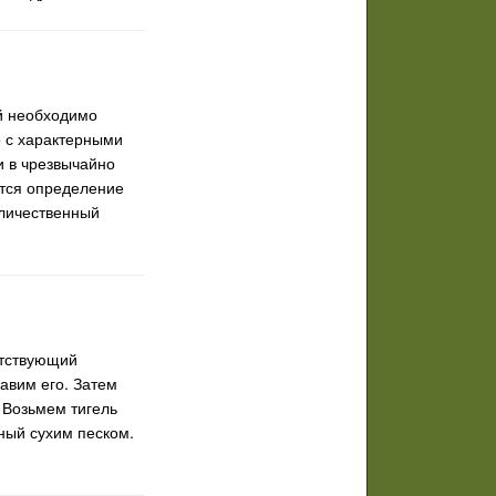
й необходимо
о с характерными
и в чрезвычайно
ется определение
оличественный
етствующий
авим его. Затем
 Возьмем тигель
ный сухим песком.