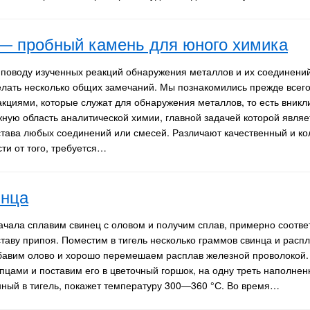
— пробный камень для юного химика
 поводу изученных реакций обнаружения металлов и их соединени
елать несколько общих замечаний. Мы познакомились прежде всег
акциями, которые служат для обнаружения металлов, то есть вникл
жную область аналитической химии, главной задачей которой явля
става любых соединений или смесей. Различают качественный и к
сти от того, требуется…
инца
ачала сплавим свинец с оловом и получим сплав, примерно соотв
ставу припоя. Поместим в тигель несколько граммов свинца и распл
бавим олово и хорошо перемешаем расплав железной проволокой.
пцами и поставим его в цветочный горшок, на одну треть наполнен
ный в тигель, покажет температуру 300—360 °С. Во время…