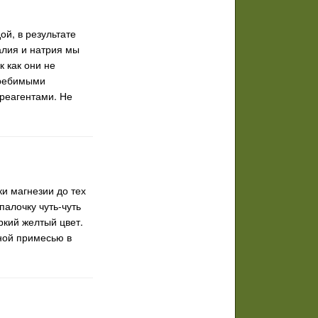
й, в результате
алия и натрия мы
 как они не
требимыми
реагентами. Не
и магнезии до тех
палочку чуть-чуть
ркий желтый цвет.
нной примесью в