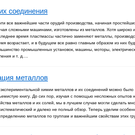
их соединения
чти все важнейшие части орудий производства, начиная простейши
нчая сложными машинами, изготовлены из металлов. Хотя широко 
следнее время пластмассы частично заменяют металлы, производс
емя возрастает, и в будущем все равно главным образом из них буд
льшинство промышленных установок, машины, моторы, электрическ
ления и т. д….
ация металлов
 экспериментальной химии металлов и их соединений можно было 
ъемистую книгу. До сих пор, изучая с помощью несложных опытов 
ойства металлов и их солей, мы в лучшем случае могли сделать мн
систематический и далеко не полный обзор. Теперь уделим особе
спределению металлов по группам и важнейшим свойствам этих г