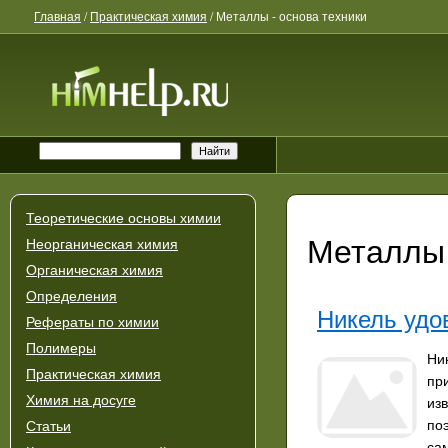
Главная
/
Практическая химия
/
Металлы - основа техники
Теоретические основы химии
Металлы 
Неорганическая химия
Органическая химия
Определения
Никель удо
Рефераты по химии
Полимеры
Ни
Практическая химия
пр
Химия на досуге
из
по
Статьи
са