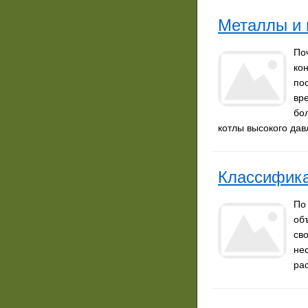
Металлы и 
По
ко
по
вр
бо
котлы высокого дав
Классифик
По
об
св
не
ра