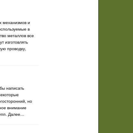
х механизмов и
используемые в
тво металлов все
ут изготовлять
ую проводку,
бы написать
некоторые
огосторонний, но
нное внимание
рупп. Далее…