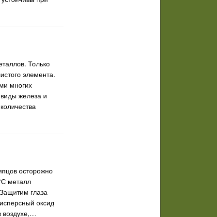
еталлов. Только
истого элемента.
ями многих
 виды железа и
 количества
ипцов осторожно
°С металл
(Защитим глаза
дисперсный оксид
в воздухе,…