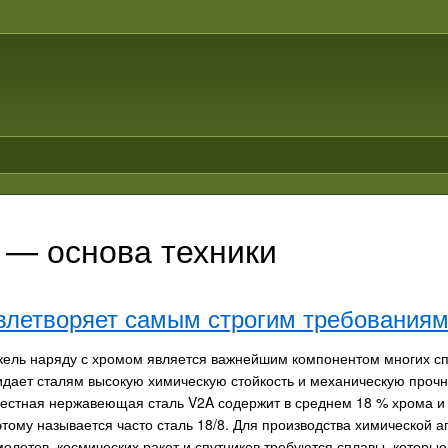
— основа техники
влетворяет самым строгим требования
кель наряду с хромом является важнейшим компонентом многих сп
идает сталям высокую химическую стойкость и механическую прочно
вестная нержавеющая сталь V2A содержит в среднем 18 % хрома и 
этому называется часто сталь 18/8. Для производства химической 
молетов, космических ракет и спутников требуются сплавы, которые