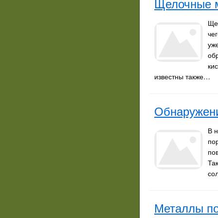
Щелочные м
Ще
че
уж
об
ки
известны также…
Обнаружени
В 
по
по
Та
со
Металлы по