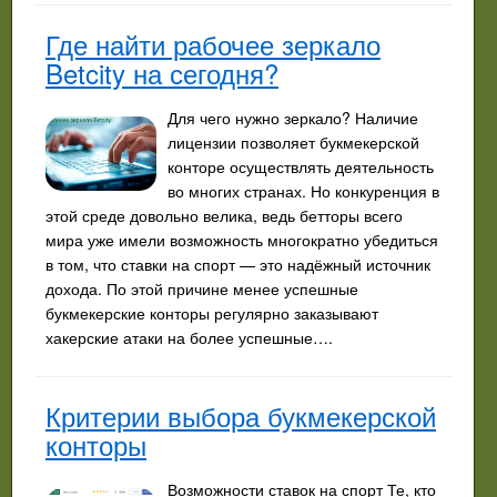
Где найти рабочее зеркало
Betcity на сегодня?
Для чего нужно зеркало? Наличие
лицензии позволяет букмекерской
конторе осуществлять деятельность
во многих странах. Но конкуренция в
этой среде довольно велика, ведь бетторы всего
мира уже имели возможность многократно убедиться
в том, что ставки на спорт — это надёжный источник
дохода. По этой причине менее успешные
букмекерские конторы регулярно заказывают
хакерские атаки на более успешные….
Критерии выбора букмекерской
конторы
Возможности ставок на спорт Те, кто