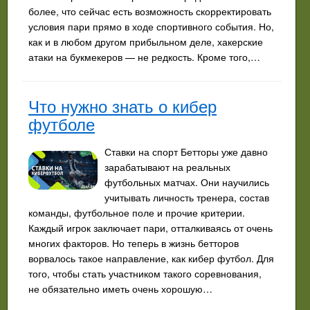
более, что сейчас есть возможность скорректировать
условия пари прямо в ходе спортивного события. Но,
как и в любом другом прибыльном деле, хакерские
атаки на букмекеров — не редкость. Кроме того,…
Что нужно знать о кибер
футболе
Ставки на спорт Бетторы уже давно
зарабатывают на реальных
футбольных матчах. Они научились
учитывать личность тренера, состав
команды, футбольное поле и прочие критерии.
Каждый игрок заключает пари, отталкиваясь от очень
многих факторов. Но теперь в жизнь бетторов
ворвалось такое направление, как кибер футбол. Для
того, чтобы стать участником такого соревнования,
не обязательно иметь очень хорошую…