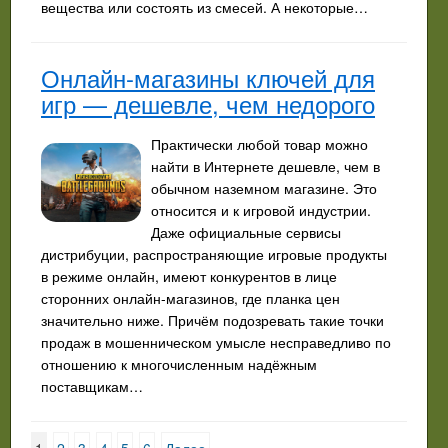
вещества или состоять из смесей. А некоторые…
Онлайн-магазины ключей для
игр — дешевле, чем недорого
Практически любой товар можно
найти в Интернете дешевле, чем в
обычном наземном магазине. Это
относится и к игровой индустрии.
Даже официальные сервисы
дистрибуции, распространяющие игровые продукты
в режиме онлайн, имеют конкурентов в лице
сторонних онлайн-магазинов, где планка цен
значительно ниже. Причём подозревать такие точки
продаж в мошенническом умысле несправедливо по
отношению к многочисленным надёжным
поставщикам…