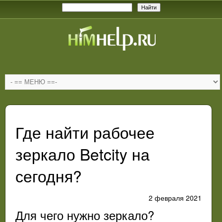
Где найти рабочее
зеркало Betcity на
сегодня?
2 февраля 2021
Для чего нужно зеркало?