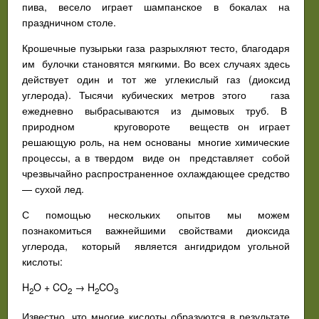
пива, весело играет шампанское в бокалах на
праздничном столе.
Крошечные пузырьки газа разрыхляют тесто, благодаря
им булочки становятся мягкими. Во всех случаях здесь
действует один и тот же углекислый газ (диоксид
углерода). Тысячи кубических метров этого газа
ежедневно выбрасываются из дымовых труб. В
природном круговороте веществ он играет
решающую роль, на нем основаны многие химические
процессы, а в твердом виде он представляет собой
чрезвычайно распространенное охлаждающее средство
— сухой лед.
С помощью нескольких опытов мы можем
познакомиться важнейшими свойствами диоксида
углерода, который является ангидридом угольной
кислоты:
H
O + CO
→ H
CO
2
2
2
3
Известно, что многие кислоты образуются в результате