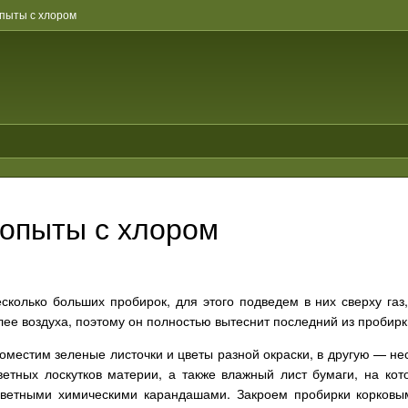
пыты с хлором
опыты с хлором
колько больших пробирок, для этого подведем в них сверху газ
елее воздуха, поэтому он полностью вытеснит последний из пробирк
оместим зеленые листочки и цветы разной окраски, в другую — не
цветных лоскутков материи, а также влажный лист бумаги, на к
ветными химическими карандашами. Закроем пробирки корковы