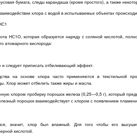
мусовая бумага, следы карандаша (кроме простого), а также некот
 взаимодействии хлора с водой в испытываемых объектах происходи
НС1
лота НС1О, которая образуется наряду с соляной кислотой, полн
о атомарного кислорода:
е и следует приписать отбеливающий эффект.
ства на основе хлора часто применяются в текстильной п
ы. Хлор может отбелить также жиры и масла.
ную хлором пробирку порошок железа (0,25—0,5 г), который пре
елезный порошок взаимодействует с хлором с появлением пламени, В
ся, значит, хлор был влажный. Для того чтобы его высуши
ерной кислотой.