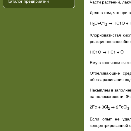
Каталог предприятий
Части растений, лак
Дело в том, что при
Н
О+С1
→ НС1О + 
2
2
Хлорноватистая кис
реакционноспособног
НС1О → НС1 + O
Ему в конечном счет
Отбеливающие сред
обеззараживания вод
Насыплем в заполнен
на полоске жести. Ж
2Fe + 3Cl
→ 2FeCl
2
3
Если опыт не удал
концентрированной с