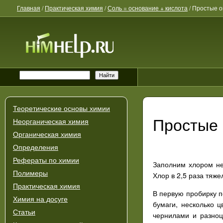
Главная
/
Практическая химия
/
Соль = основание + кислота
/
Простые о
Теоретические основы химии
Простые 
Неорганическая химия
Органическая химия
Определения
Рефераты по химии
Заполним хлором нес
Полимеры
Хлор в 2,5 раза тяж
Практическая химия
В первую пробирку п
Химия на досуге
бумаги, несколько 
Статьи
чернилами и разноц