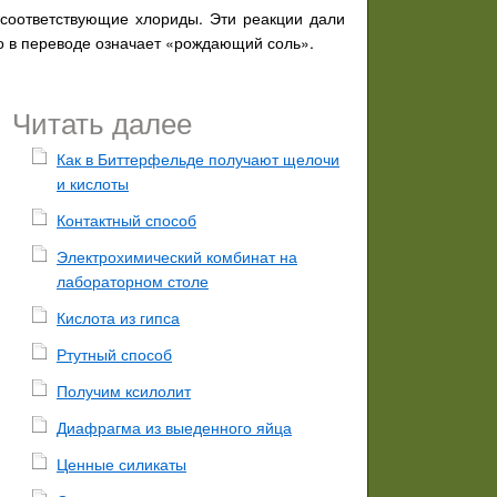
я соответствующие хлориды. Эти реакции дали
о в переводе означает «рождающий соль».
Читать далее
Как в Биттерфельде получают щелочи
и кислоты
Контактный способ
Электрохимический комбинат на
лабораторном столе
Кислота из гипса
Ртутный способ
Получим ксилолит
Диафрагма из выеденного яйца
Ценные силикаты