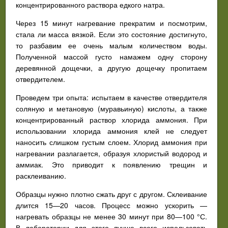
концентрированного раствора едкого натра.
Через 15 минут нагревание прекратим и посмотрим,
стала ли масса вязкой. Если это состояние достигнуто,
то разбавим ее очень малым количеством воды.
Полученной массой густо намажем одну сторону
деревянной дощечки, а другую дощечку пропитаем
отвердителем.
Проведем три опыта: испытаем в качестве отвердителя
соляную и метановую (муравьиную) кислоты, а также
концентрированный раствор хлорида аммония. При
использовании хлорида аммония клей не следует
наносить слишком густым слоем. Хлорид аммония при
нагревании разлагается, образуя хлористый водород и
аммиак. Это приводит к появлению трещин и
расклеиванию.
Образцы нужно плотно сжать друг с другом. Склеивание
длится 15—20 часов. Процесс можно ускорить —
нагревать образцы не менее 30 минут при 80—100 °С.
В лаборатории для этого лучше всего использовать