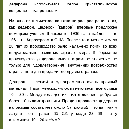
дедерона используется белое кристаллическое
вещество — капролактам.
Ни одно синтетическое волокно не распространено так,
как дедерон. Дедерон (капрон) впервые предложен
немецким ученым Шлаком в 1936 г., а найлон — в
1931 г. Карозерсом в США. После этого менее чем за
20 лет их производство было налажено почти во всех
индустриально развитых странах мира. В Германии
производство дедерона имеет огромное значение не
только для удовлетворения внутренних потребностей
страны, но и для продажи его другим странам.
Дедерон — легкий и одновременно очень прочный
материал. Пара женских чулок из него весит всего лишь
10— 20 г. Между тем, для их изготовления требуется
более 10 километров нити. Предел прочности дедерона
на разрыв составляет около 57 кгс/мм2, тогда как у
латуни он равен 35—52, у меди 22—38, а у
алюминия 10—20 кгс/мм2.