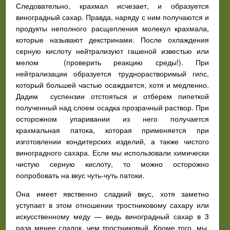
Следовательно, крахмал исчезает, и образуется
виноградный сахар. Правда, наряду с ним получаются и
продукты неполного расщепления молекул крахмала,
которые называют декстринами. После охлаждения
серную кислоту нейтрализуют гашеной известью или
мелом (проверить реакцию среды!). При
нейтрализации образуется труднорастворимый гипс,
который большей частью осаждается, хотя и медленно.
Дадим суспензии отстояться и отберем пипеткой
полученный над слоем осадка прозрачный раствор. При
осторожном упаривании из него получается
крахмальная патока, которая применяется при
изготовлении кондитерских изделий, а также чистого
виноградного сахара. Если мы использовали химически
чистую серную кислоту, то можно осторожно
попробовать на вкус чуть-чуть патоки.
Она имеет явственно сладкий вкус, хотя заметно
уступает в этом отношении тростниковому сахару или
искусственному меду — ведь виноградный сахар в 3
раза менее сладок, чем тростниковый. Кроме того, мы,