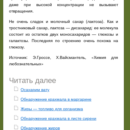
даже при высокой концентрации не вызывают
отвращения.
Не очень сладок и молочный сахар (лактоза). Как и
тростниковый сахар, лактоза — дисахарид: ее молекула
состоит из остатков двух моносахаридов — глюкозы и
галактозы. Последняя по строению очень похожа на
глюкозу.
Источник: Э.Гроссе, Х.Вайсмантель, «Химия для
любознательных»
Читать далее
Осахарим вату
Обнаружение крахмала в маргарине
Жиры — топливо для организма
Обнаружение крахмала в листе сирени
Обнаружение жиров