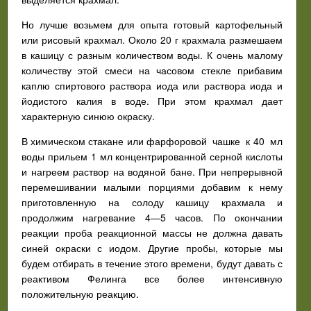
Но лучше возьмем для опыта готовый картофельный
или рисовый крахмал. Около 20 г крахмала размешаем
в кашицу с разным количеством воды. К очень малому
количеству этой смеси на часовом стекле прибавим
каплю спиртового раствора иода или раствора иода и
йодистого калия в воде. При этом крахмал дает
характерную синюю окраску.
В химическом стакане или фарфоровой чашке к 40 мл
воды прильем 1 мл концентрированной серной кислоты
и нагреем раствор на водяной бане. При непрерывной
перемешивании малыми порциями добавим к нему
приготовленную на солоду кашицу крахмала и
продолжим нагревание 4—5 часов. По окончании
реакции проба реакционной массы не должна давать
синей окраски с иодом. Другие пробы, которые мы
будем отбирать в течение этого времени, будут давать с
реактивом Фелинга все более интенсивную
положительную реакцию.