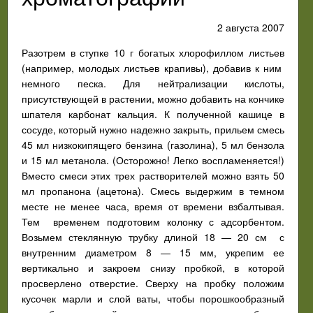
2 августа 2007
Разотрем в ступке 10 г богатых хлорофиллом листьев
(например, молодых листьев крапивы), добавив к ним
немного песка. Для нейтрализации кислоты,
присутствующей в растении, можно добавить на кончике
шпателя карбонат кальция. К полученной кашице в
сосуде, который нужно надежно закрыть, прильем смесь
45 мл низкокипящего бензина (газолина), 5 мл бензола
и 15 мл метанола. (Осторожно! Легко воспламеняется!)
Вместо смеси этих трех растворителей можно взять 50
мл пропанона (ацетона). Смесь выдержим в темном
месте не менее часа, время от времени взбалтывая.
Тем временем подготовим колонку с адсорбентом.
Возьмем стеклянную трубку длиной 18 — 20 см с
внутренним диаметром 8 — 15 мм, укрепим ее
вертикально и закроем снизу пробкой, в которой
просверлено отверстие. Сверху на пробку положим
кусочек марли и слой ваты, чтобы порошкообразный