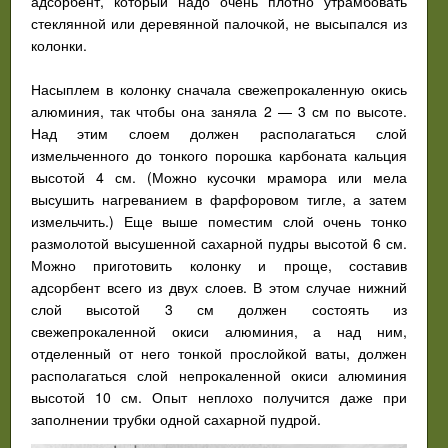
адсорбент, который надо очень плотно утрамбовать
стеклянной или деревянной палочкой, не высыпался из
колонки.
Насыплем в колонку сначала свежепрокаленную окись
алюминия, так чтобы она заняла 2 — 3 см по высоте.
Над этим слоем должен располагаться слой
измельченного до тонкого порошка карбоната кальция
высотой 4 см. (Можно кусочки мрамора или мела
высушить нагреванием в фарфоровом тигле, а затем
измельчить.) Еще выше поместим слой очень тонко
размолотой высушенной сахарной пудры высотой 6 см.
Можно приготовить колонку и проще, составив
адсорбент всего из двух слоев. В этом случае нижний
слой высотой 3 см должен состоять из
свежепрокаленной окиси алюминия, а над ним,
отделенный от него тонкой прослойкой ваты, должен
располагаться слой непрокаленной окиси алюминия
высотой 10 см. Опыт неплохо получится даже при
заполнении трубки одной сахарной пудрой.