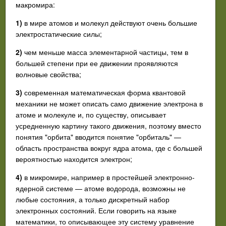
макромира:
1)
в мире атомов и молекул действуют очень большие
электростатические силы;
2)
чем меньше масса элементарной частицы, тем в
большей степени при ее движении проявляются
волновые свойства;
3)
современная математическая форма квантовой
механики не может описать само движение электрона в
атоме и молекуле и, по существу, описывает
усредненную картину такого движения, поэтому вместо
понятия "орбита" вводится понятие "орбиталь" —
область пространства вокруг ядра атома, где с большей
вероятностью находится электрон;
4)
в микромире, например в простейшей электронно-
ядерной системе — атоме водорода, возможны не
любые состояния, а только дискретный набор
электронных состояний. Если говорить на языке
математики, то описывающее эту систему уравнение